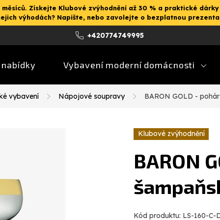
 měsíců. Získejte Klubové zvýhodnění až 30 % a praktické dárky
jejich výhodách? Napište, nebo zavolejte o bezplatnou prezent
+420774749995
 nabídky
Vybavení moderní domácnosti
ké vybavení
Nápojové soupravy
BARON GOLD - pohár 
Klubové zvýhodnění
BARON GO
šampaňsk
Kód produktu:
LS-160-C-