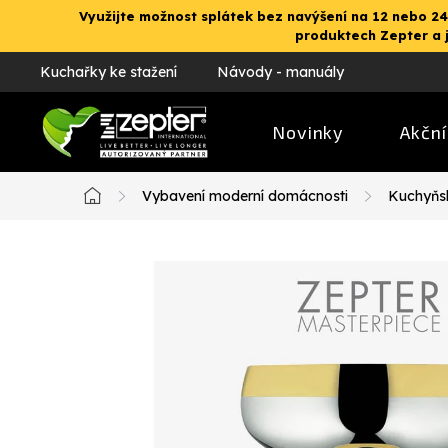
Přejít
Využijte možnost splátek bez navýšení na 12 nebo 24
na
produktech Zepter a 
obsah
Kuchařky ke stažení
Návody - manuály
Novinky
Akční
Vybavení moderní domácnosti
Kuchyňs
Domů