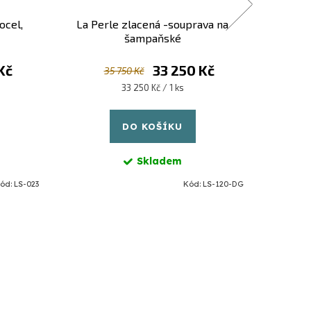
ocel,
La Perle zlacená -souprava na
BARON 
šampaňské
Kč
33 250 Kč
35 750 Kč
Měrná
33 250 Kč / 1 ks
cena:
DO KOŠÍKU
Skladem
ód:
LS-023
Kód:
LS-120-DG