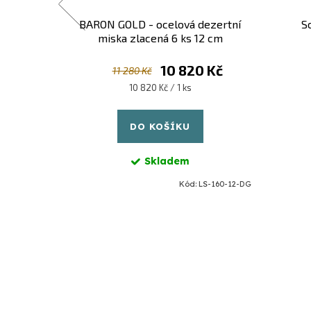
ná 22 cm
BARON GOLD - ocelová dezertní
S
miska zlacená 6 ks 12 cm
Kč
10 820 Kč
11 280 Kč
Měrná
10 820 Kč / 1 ks
cena:
DO KOŠÍKU
Skladem
S-160-24-DG
Kód:
LS-160-12-DG