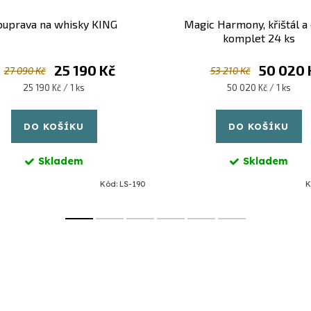
ouprava na whisky KING
Magic Harmony, křištál a 
komplet 24 ks
25 190 Kč
50 020 
27 090 Kč
53 210 Kč
Měrná
Měrná
25 190 Kč / 1 ks
50 020 Kč / 1 ks
cena:
cena:
DO KOŠÍKU
DO KOŠÍKU
Skladem
Skladem
Kód:
LS-190
K