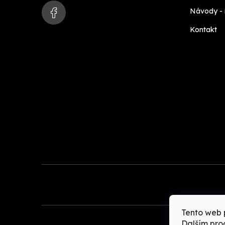
t
Návody -
í
Kontakt
Tento web 
Dalším pro