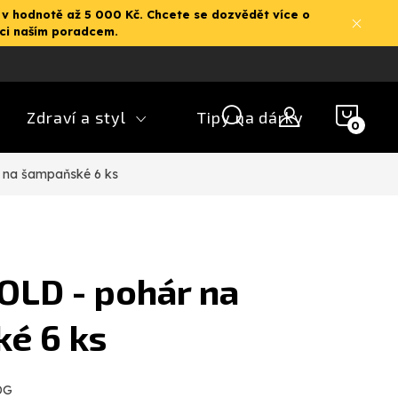
 v hodnotě až 5 000 Kč. Chcete se dozvědět více o
aci naším poradcem.
NÁK
Zdraví a styl
Tipy na dárky
KOŠ
na šampaňské 6 ks
LD - pohár na
é 6 ks
DG