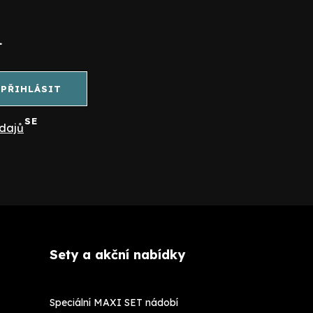
l
PŘIHLÁSIT
SE
dajů
Sety a akční nabídky
Speciální MAXI SET nádobí