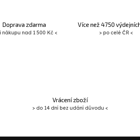
Doprava zdarma
Více než 4750 výdejníc
ři nákupu nad 1 500 Kč <
> po celé ČR <
Vrácení zboží
> do 14 dní bez udání důvodu <