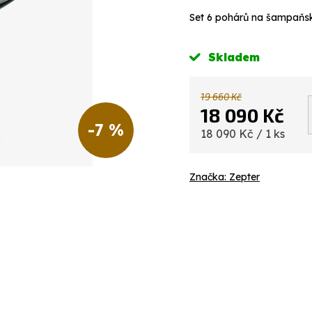
Set 6 pohárů na šampaň
Skladem
19 660 Kč
18 090 Kč
-7 %
Měrná
18 090 Kč / 1 ks
cena:
Značka:
Zepter