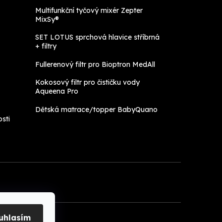
Multifunkční tyčový mixér Zepter
MixSy®
SET LOTUS sprchová hlavice stříbrná
+ filtry
Fullerenový filtr pro Bioptron MedAll
Kokosový filtr pro čističku vody
Aqueena Pro
Dětská matrace/topper BabyQuano
sti
uhlasím