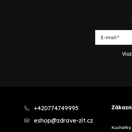
E-mail
Vlož
Z
á
Zákazni
+420774749995
p
eshop
@
zdrave-zit.cz
a
Kuchařky 