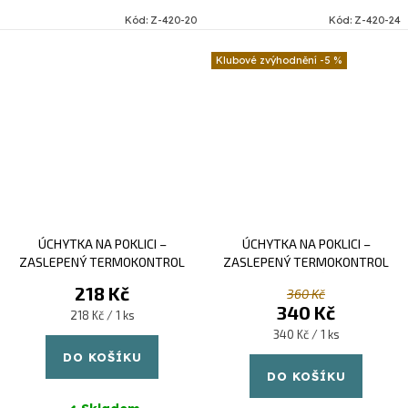
Masterpiece se přemění na
Kód:
Z-420-20
Kód:
Z-420-24
funkční a vysoce kvalitní
systém rychlého vaření bez
-5 %
přidání vody, oleje nebo...
ÚCHYTKA NA POKLICI –
ÚCHYTKA NA POKLICI –
ZASLEPENÝ TERMOKONTROL
ZASLEPENÝ TERMOKONTROL
ČERNÝ
ŽLUTÝ
218 Kč
360 Kč
340 Kč
Měrná
218 Kč / 1 ks
cena:
Měrná
340 Kč / 1 ks
cena:
DO KOŠÍKU
DO KOŠÍKU