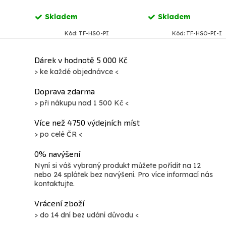
Skladem
Skladem
Kód:
TF-HSO-PI
Kód:
TF-HSO-PI-I
O
Dárek v hodnotě 5 000 Kč
> ke každé objednávce <
v
l
Doprava zdarma
á
> při nákupu nad 1 500 Kč <
d
Více než 4750 výdejních míst
a
> po celé ČR <
c
í
0% navýšení
p
Nyní si váš vybraný produkt můžete pořídit na 12
nebo 24 splátek bez navýšení. Pro více informací nás
r
kontaktujte.
v
Vrácení zboží
k
> do 14 dní bez udání důvodu <
y