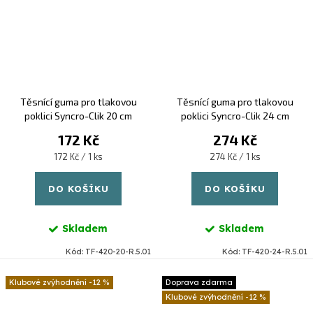
Těsnící guma pro tlakovou
Těsnící guma pro tlakovou
poklici Syncro-Clik 20 cm
poklici Syncro-Clik 24 cm
172 Kč
274 Kč
Měrná
Měrná
172 Kč / 1 ks
274 Kč / 1 ks
cena:
cena:
DO KOŠÍKU
DO KOŠÍKU
Skladem
Skladem
Kód:
TF-420-20-R.5.01
Kód:
TF-420-24-R.5.01
-12 %
Doprava zdarma
-12 %