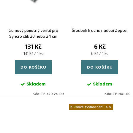
Gumový pojistný ventil pro
Šroubek k uchu nádobí Zepter
Syncro clik 20 nebo 24 cm
131 Kč
6 Kč
Měrná
Měrná
131 Kč / 1 ks
6 Kč / 1 ks
cena:
cena:
DO KOŠÍKU
DO KOŠÍKU
Skladem
Skladem
Kód:
TF-420-24-R.6
Kód:
TF-H01-SC
-4 %