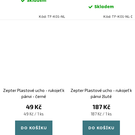
Skladem
Skladem
Kód:
TF-K01-NL
Kód:
TF-K01-NL-I
Zepter Plastové ucho - rukojeť k
Zepter Plastové ucho - rukojeť k
pánvi - černé
pánvi žluté
49 Kč
187 Kč
Měrná
Měrná
49 Kč / 1 ks
187 Kč / 1 ks
cena:
cena:
DO KOŠÍKU
DO KOŠÍKU