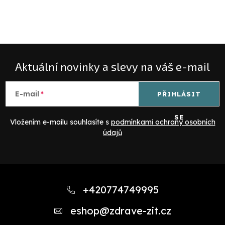
v
ý
p
i
s
Aktuální novinky a slevy na váš e-mail
u
E-mail
PŘIHLÁSIT
SE
Vložením e-mailu souhlasíte s
podmínkami ochrany osobních
údajů
Z
á
+420774749995
p
eshop
@
zdrave-zit.cz
a