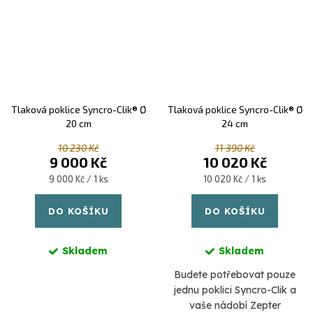
Tlaková poklice Syncro-Clik® Ø
Tlaková poklice Syncro-Clik® Ø
20 cm
24 cm
10 230 Kč
11 390 Kč
9 000 Kč
10 020 Kč
Měrná
Měrná
9 000 Kč / 1 ks
10 020 Kč / 1 ks
cena:
cena:
DO KOŠÍKU
DO KOŠÍKU
Skladem
Skladem
Budete potřebovat pouze
jednu poklici Syncro-Clik a
vaše nádobí Zepter