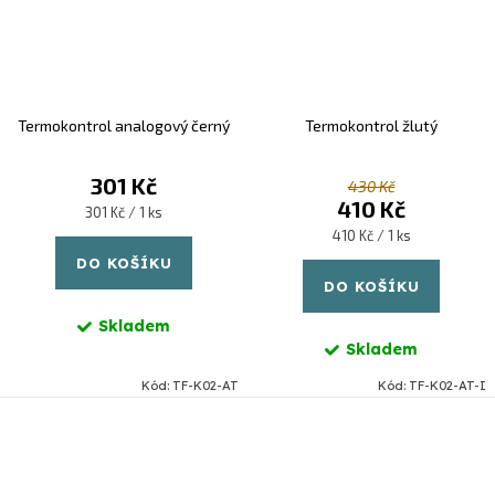
Termokontrol analogový černý
Termokontrol žlutý
301 Kč
430 Kč
410 Kč
Měrná
301 Kč / 1 ks
cena:
Měrná
410 Kč / 1 ks
cena:
DO KOŠÍKU
DO KOŠÍKU
Skladem
Skladem
Kód:
TF-K02-AT
Kód:
TF-K02-AT-I