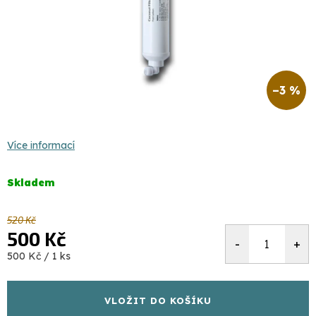
–3 %
Více informací
Skladem
520 Kč
500 Kč
Měrná
500 Kč / 1 ks
cena:
VLOŽIT DO KOŠÍKU