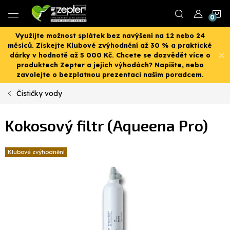
Přejít
N
na
obsah
Využijte možnost splátek bez navýšení na 12 nebo 24
K
měsíců. Získejte Klubové zvýhodnění až 30 % a praktické
dárky v hodnotě až 5 000 Kč. Chcete se dozvědět více o
produktech Zepter a jejich výhodách? Napište, nebo
zavolejte o bezplatnou prezentaci naším poradcem.
Čističky vody
Kokosový filtr (Aqueena Pro)
Klubové zvýhodnění