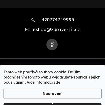
Z
á
+420774749995
p
eshop
@
zdrave-zit.cz
a
t
í
Tento web používá soubory cookie. Dalším
procházením tohoto webu vyjadřujete souhlas s jejich
používáním.. Více informací
zde
.
Copyright 2026
Zdravě-žít.cz | Akční nabídky Zepter
produktů. Zdravé vaření, čističky vody, čističky vzduchu,
Nastavení
zdravé spaní, Bioptron + MedAll, zdravá a čistá domácnost,
Zepter kosmetika, Zepter kolagen.
. Všechna práva
vyhrazena.