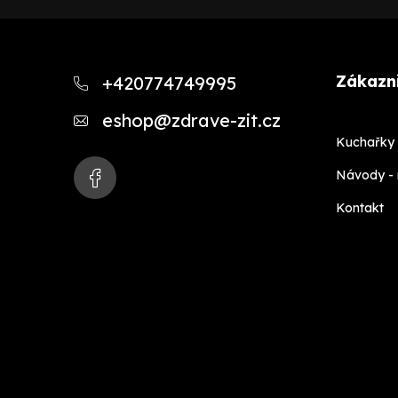
Z
á
Zákazni
+420774749995
p
eshop
@
zdrave-zit.cz
a
Kuchařky 
t
Návody -
í
Kontakt