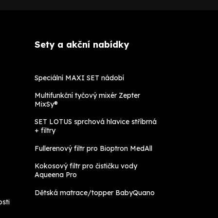
Sety a akční nabídky
Speciální MAXI SET nádobí
Multifunkční tyčový mixér Zepter
MixSy®
SET LOTUS sprchová hlavice stříbrná
+ filtry
Fullerenový filtr pro Bioptron MedAll
Kokosový filtr pro čističku vody
Aqueena Pro
Dětská matrace/topper BabyQuano
sti