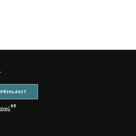
l
PŘIHLÁSIT
SE
dajů