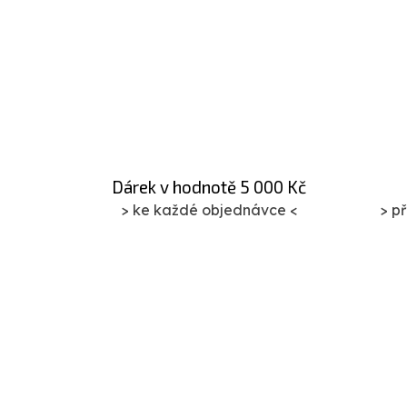
O
v
l
á
Dárek v hodnotě 5 000 Kč
d
> ke každé objednávce <
> p
a
c
í
p
r
v
k