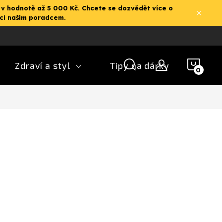
 v hodnotě až 5 000 Kč. Chcete se dozvědět více o
aci naším poradcem.
NÁK
Zdraví a styl
Tipy na dárky
KOŠ