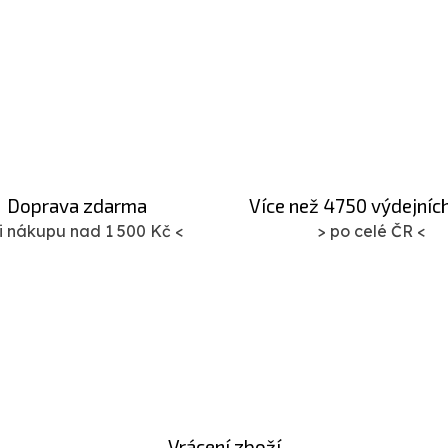
jakékoli situaci k rychlému a...
Doprava zdarma
Více než 4750 výdejníc
ři nákupu nad 1 500 Kč <
> po celé ČR <
Vrácení zboží