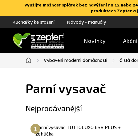
Přejít
Využijte možnost splátek bez navýšení na 12 nebo 24
na
produktech Zepter a 
obsah
Kuchařky ke stažení
Návody - manuály
Novinky
Akční
Vybavení moderní domácnosti
Čistá d
Domů
Parní vysavač
Nejprodávanější
Parní vysavač TUTTOLUXO 6SB PLUS +
žehlička