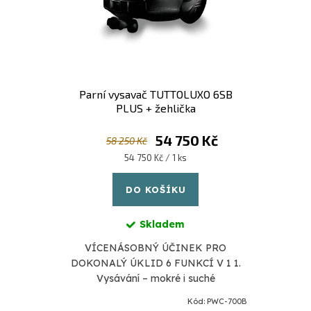
Parní vysavač TUTTOLUXO 6SB
PLUS + žehlička
54 750 Kč
58 250 Kč
Měrná
54 750 Kč / 1 ks
cena:
DO KOŠÍKU
Skladem
VÍCENÁSOBNÝ ÚČINEK PRO
DOKONALÝ ÚKLID 6 FUNKCÍ V 1 1.
Vysávání – mokré i suché
TUTTOLUXO je vysoce výkonný
Kód:
PWC-700B
vysavač. Může být využit téměř v