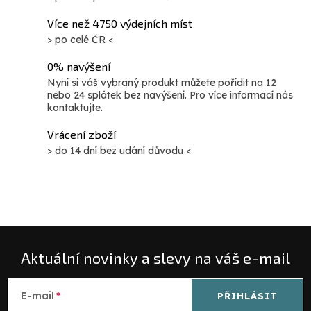
d
Více než 4750 výdejních míst
a
> po celé ČR <
c
í
0% navýšení
p
Nyní si váš vybraný produkt můžete pořídit na 12
nebo 24 splátek bez navýšení. Pro více informací nás
r
kontaktujte.
v
Vrácení zboží
k
> do 14 dní bez udání důvodu <
y
v
ý
p
i
s
Aktuální novinky a slevy na váš e-mail
u
E-mail
PŘIHLÁSIT