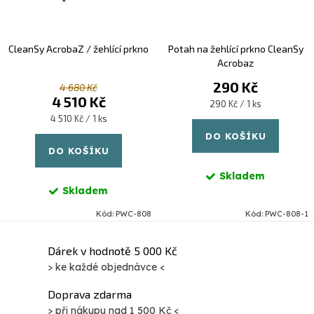
u
d
k
u
CleanSy AcrobaZ / žehlící prkno
Potah na žehlící prkno CleanSy
t
k
Acrobaz
290 Kč
ů
t
4 680 Kč
4 510 Kč
Měrná
290 Kč / 1 ks
ů
cena:
Měrná
4 510 Kč / 1 ks
cena:
DO KOŠÍKU
DO KOŠÍKU
Skladem
Skladem
Kód:
PWC-808
Kód:
PWC-808-1
O
Dárek v hodnotě 5 000 Kč
> ke každé objednávce <
v
l
Doprava zdarma
á
> při nákupu nad 1 500 Kč <