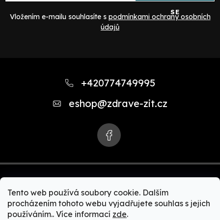
SE
Vložením e-mailu souhlasíte s
podmínkami ochrany osobních
údajů
Z
á
+420774749995
p
eshop
@
zdrave-zit.cz
a
t
í
Tento web používá soubory cookie. Dalším
procházením tohoto webu vyjadřujete souhlas s jejich
používáním.. Více informací
zde
.
Copyright 2026
Zdravě-žít.cz | Akční nabídky Zepter