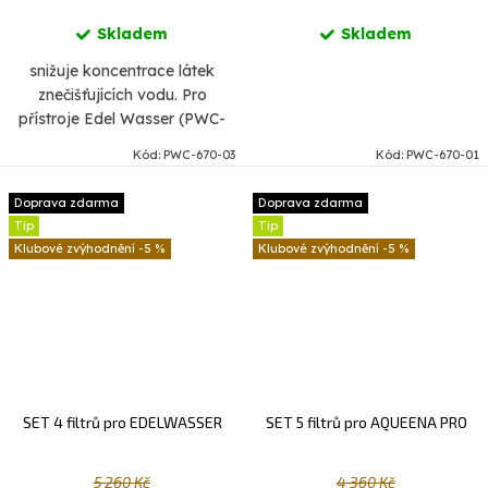
Skladem
Skladem
snižuje koncentrace látek
znečišťujících vodu. Pro
přístroje Edel Wasser (PWC-
670-BLACK / PWC-670-
Kód:
PWC-670-03
Kód:
PWC-670-01
GOLD).
Doprava zdarma
Doprava zdarma
Tip
Tip
-5 %
-5 %
SET 4 filtrů pro EDELWASSER
SET 5 filtrů pro AQUEENA PRO
5 260 Kč
4 360 Kč