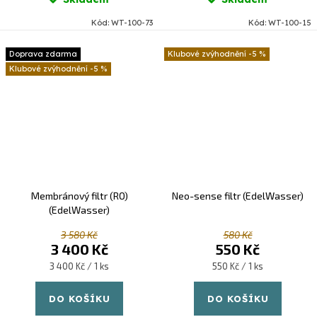
Kód:
WT-100-73
Kód:
WT-100-15
Doprava zdarma
-5 %
-5 %
Membránový filtr (RO)
Neo-sense filtr (EdelWasser)
(EdelWasser)
3 580 Kč
580 Kč
3 400 Kč
550 Kč
Měrná
Měrná
3 400 Kč / 1 ks
550 Kč / 1 ks
cena:
cena:
DO KOŠÍKU
DO KOŠÍKU