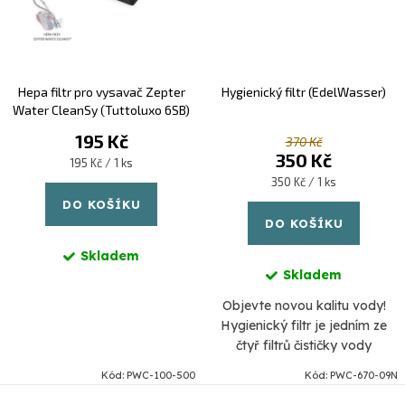
Hepa filtr pro vysavač Zepter
Hygienický filtr (EdelWasser)
Water CleanSy (Tuttoluxo 6SB)
195 Kč
370 Kč
350 Kč
Měrná
195 Kč / 1 ks
cena:
Měrná
350 Kč / 1 ks
cena:
DO KOŠÍKU
DO KOŠÍKU
Skladem
Skladem
​Objevte novou kalitu vody!
Hygienický filtr je jedním ze
čtyř filtrů čističky vody
EdelWasser a představuje
Kód:
PWC-100-500
Kód:
PWC-670-09N
čtvrtý krok filtrace. Je to