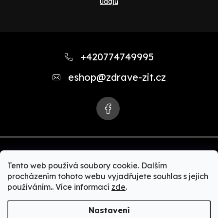
údajů
Z
á
+420774749995
p
eshop
@
zdrave-zit.cz
a
t
í
Tento web používá soubory cookie. Dalším
procházením tohoto webu vyjadřujete souhlas s jejich
používáním.. Více informací
zde
.
Copyright 2026
Zdravě-žít.cz | Akční nabídky Zepter
produktů. Zdravé vaření, čističky vody, čističky vzduchu,
Nastavení
zdravé spaní, Bioptron + MedAll, zdravá a čistá domácnost,