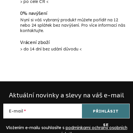
> po celé ČR <
c
í
0% navýšení
p
Nyní si váš vybraný produkt můžete pořídit na 12
nebo 24 splátek bez navýšení. Pro více informací nás
r
kontaktujte.
v
Vrácení zboží
k
> do 14 dní bez udání důvodu <
y
v
ý
p
i
s
Aktuální novinky a slevy na váš e-mail
u
E-mail
PŘIHLÁSIT
SE
Vložením e-mailu souhlasíte s
podmínkami ochrany osobních