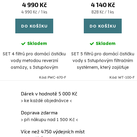
4 990 Kč
4 140 Kč
Měrná
Měrná
4 990 Kč / 1 ks
828 Kč / 1 ks
cena:
cena:
DO KOŠÍKU
DO KOŠÍKU
Skladem
Skladem
SET 4 filtrů pro domácí čističku
SET 5 filtrů pro domácí čističku
vody metodou reverzní
vody s 5stupňovým filtračním
osmózy, s 3stupňovým
systémem, který zajišťuje
filtračním systémem.
dokonalé čištění vody a
Kód:
PWC-670-F
Kód:
WT-100-F
odstranění nebezpečných
kontaminantů.
O
Dárek v hodnotě 5 000 Kč
> ke každé objednávce <
v
l
Doprava zdarma
á
> při nákupu nad 1 500 Kč <
d
Více než 4750 výdejních míst
a