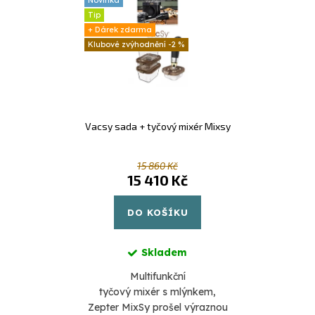
Tip
+ Dárek zdarma
-2 %
Vacsy sada + tyčový mixér Mixsy
15 860 Kč
15 410 Kč
DO KOŠÍKU
Skladem
Multifunkční
tyčový mixér s mlýnkem,
Zepter MixSy prošel výraznou