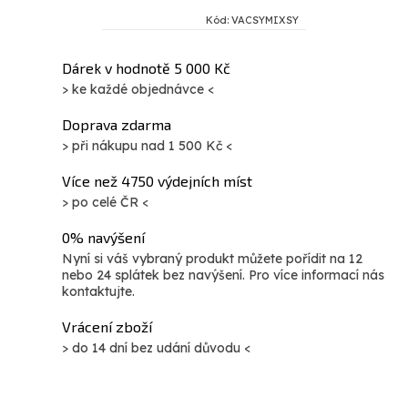
inovací. Lehká a ergonomická
Kód:
VACSYMIXSY
konstrukce se pohodlně drží v
ruce a snadno se s ním
O
Dárek v hodnotě 5 000 Kč
manipuluje....
> ke každé objednávce <
v
l
Doprava zdarma
á
> při nákupu nad 1 500 Kč <
d
Více než 4750 výdejních míst
a
> po celé ČR <
c
í
0% navýšení
p
Nyní si váš vybraný produkt můžete pořídit na 12
nebo 24 splátek bez navýšení. Pro více informací nás
r
kontaktujte.
v
Vrácení zboží
k
> do 14 dní bez udání důvodu <
y
v
ý