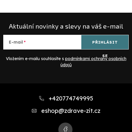
p
i
s
Aktuální novinky a slevy na váš e-mail
u
E-mail
PŘIHLÁSIT
SE
Vložením e-mailu souhlasíte s
podmínkami ochrany osobních
údajů
Z
á
+420774749995
p
eshop
@
zdrave-zit.cz
a
t