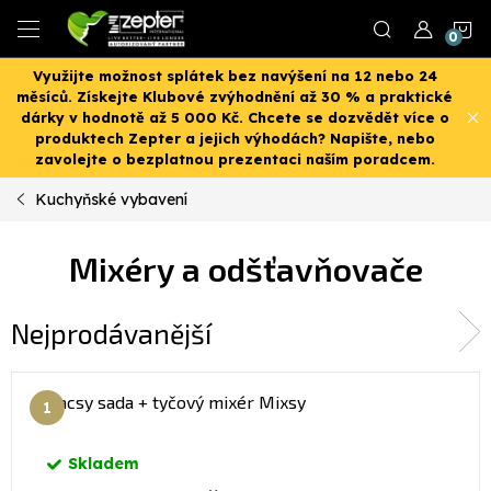
Přejít
N
na
obsah
Využijte možnost splátek bez navýšení na 12 nebo 24
K
měsíců. Získejte Klubové zvýhodnění až 30 % a praktické
dárky v hodnotě až 5 000 Kč. Chcete se dozvědět více o
produktech Zepter a jejich výhodách? Napište, nebo
zavolejte o bezplatnou prezentaci naším poradcem.
Kuchyňské vybavení
Mixéry a odšťavňovače
Nejprodávanější
Vacsy sada + tyčový mixér Mixsy
Skladem