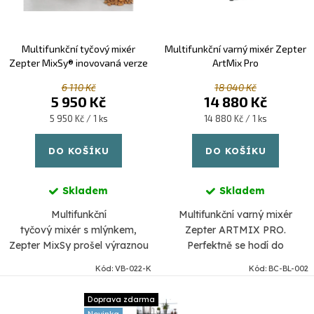
u
d
k
u
Multifunkční tyčový mixér
Multifunkční varný mixér Zepter
t
k
Zepter MixSy® inovovaná verze
ArtMix Pro
ů
t
6 110 Kč
18 040 Kč
5 950 Kč
14 880 Kč
ů
Měrná
Měrná
5 950 Kč / 1 ks
14 880 Kč / 1 ks
cena:
cena:
DO KOŠÍKU
DO KOŠÍKU
Skladem
Skladem
Multifunkční
Multifunkční varný mixér
tyčový mixér s mlýnkem,
Zepter ARTMIX PRO.
Zepter MixSy prošel výraznou
Perfektně se hodí do
inovací. Lehká a ergonomická
současného rychlého a
Kód:
VB-022-K
Kód:
BC-BL-002
konstrukce se pohodlně drží v
rušného způsobu života. Varný
ruce a snadno se s ním
mixér s automatickou funkcí
Doprava zdarma
manipuluje.
vaření, 16 programy a...
Novinka