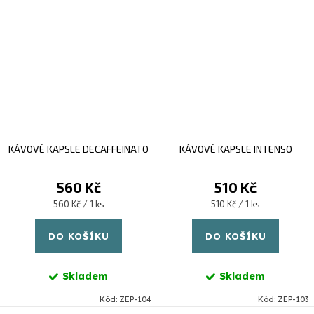
KÁVOVÉ KAPSLE DECAFFEINATO
KÁVOVÉ KAPSLE INTENSO
560 Kč
510 Kč
Měrná
Měrná
560 Kč / 1 ks
510 Kč / 1 ks
cena:
cena:
DO KOŠÍKU
DO KOŠÍKU
Skladem
Skladem
Kód:
ZEP-104
Kód:
ZEP-103