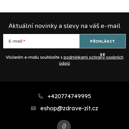
p
i
s
Aktuální novinky a slevy na váš e-mail
u
E-mail
PŘIHLÁSIT
SE
Vložením e-mailu souhlasíte s
podmínkami ochrany osobních
údajů
Z
á
+420774749995
p
eshop
@
zdrave-zit.cz
a
t