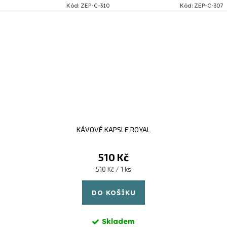
Kód:
ZEP-C-310
Kód:
ZEP-C-307
KÁVOVÉ KAPSLE ROYAL
510 Kč
Měrná
510 Kč / 1 ks
cena:
DO KOŠÍKU
Skladem