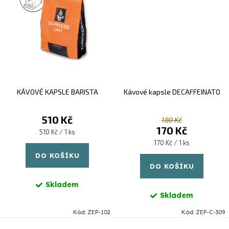
KÁVOVÉ KAPSLE BARISTA
Kávové kapsle DECAFFEINATO
510 Kč
180 Kč
170 Kč
Měrná
510 Kč / 1 ks
cena:
Měrná
170 Kč / 1 ks
cena:
DO KOŠÍKU
DO KOŠÍKU
Skladem
Skladem
Kód:
ZEP-102
Kód:
ZEP-C-309