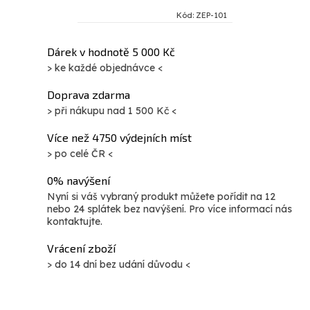
Kód:
ZEP-101
O
Dárek v hodnotě 5 000 Kč
> ke každé objednávce <
v
l
Doprava zdarma
á
> při nákupu nad 1 500 Kč <
d
Více než 4750 výdejních míst
a
> po celé ČR <
c
í
0% navýšení
p
Nyní si váš vybraný produkt můžete pořídit na 12
nebo 24 splátek bez navýšení. Pro více informací nás
r
kontaktujte.
v
Vrácení zboží
k
> do 14 dní bez udání důvodu <
y
v
ý