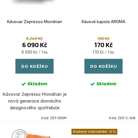
u
d
k
u
Kávovar Zepresso Mondrian
Kávové kapsle AROMA
t
k
ů
t
6 240 Kč
180 Kč
6 090 Kč
170 Kč
ů
Měrná
Měrná
6 090 Kč / 1 ks
170 Kč / 1 ks
cena:
cena:
DO KOŠÍKU
DO KOŠÍKU
Skladem
Skladem
Kávovar Zepresso Mondrian je
nová generace domácího
designového spotřebiče
speciálně navrženého pro
Kód:
ZEP-300M
Kód:
ZEP-C-308
studené a teplé nápoje.
-5 %