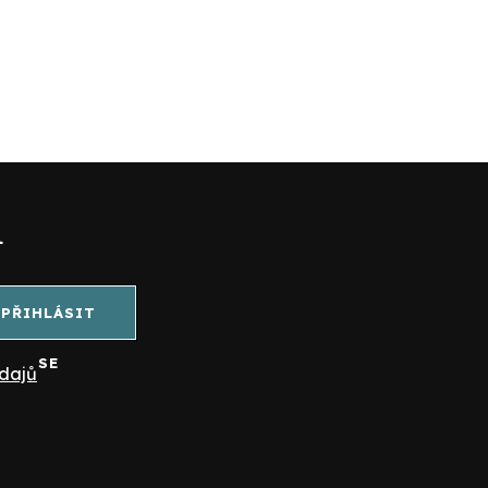
l
PŘIHLÁSIT
SE
dajů