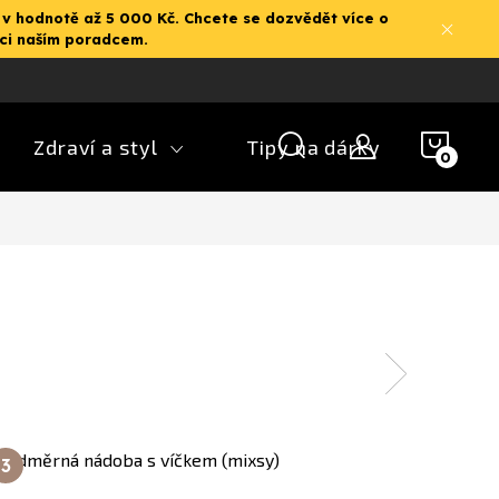
 v hodnotě až 5 000 Kč. Chcete se dozvědět více o
aci naším poradcem.
NÁK
Zdraví a styl
Tipy na dárky
KOŠ
Odměrná nádoba s víčkem (mixsy)
Nůž na