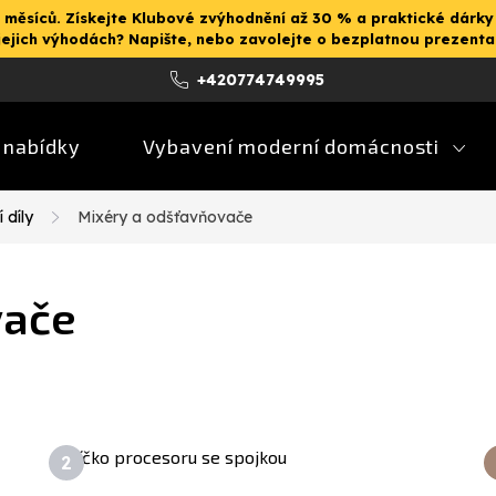
 měsíců. Získejte Klubové zvýhodnění až 30 % a praktické dárky
jejich výhodách? Napište, nebo zavolejte o bezplatnou prezent
+420774749995
 nabídky
Vybavení moderní domácnosti
 díly
Mixéry a odšťavňovače
vače
Víčko procesoru se spojkou