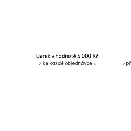
O
v
l
á
Dárek v hodnotě 5 000 Kč
d
> ke každé objednávce <
> p
a
c
í
p
r
v
k