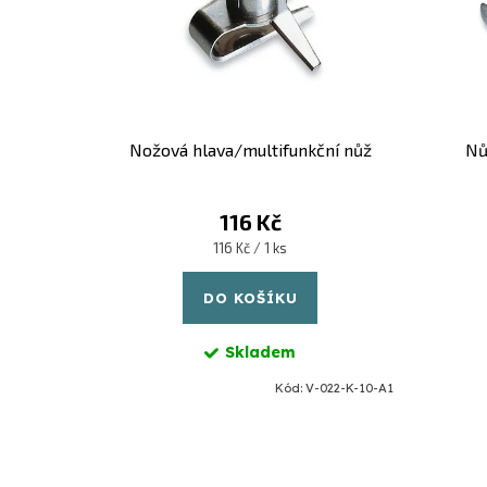
r
í
o
p
d
r
u
o
Nožová hlava/multifunkční nůž
Nů
k
d
t
u
116 Kč
Měrná
116 Kč / 1 ks
ů
k
cena:
DO KOŠÍKU
t
ů
Skladem
Kód:
V-022-K-10-A1