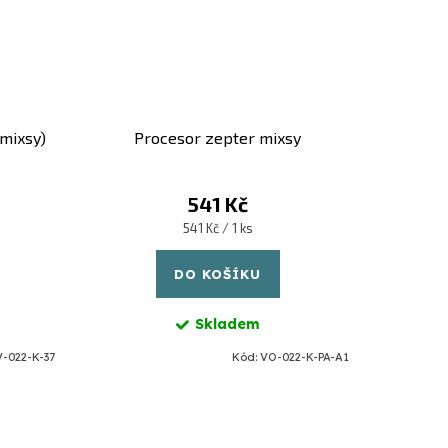
mixsy)
Procesor zepter mixsy
541 Kč
Měrná
541 Kč / 1 ks
cena:
DO KOŠÍKU
Skladem
V-022-K-37
Kód:
VO-022-K-PA-A1