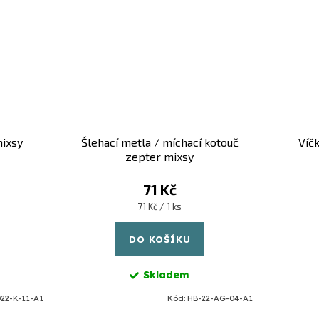
mixsy
Šlehací metla / míchací kotouč
Víč
zepter mixsy
71 Kč
Měrná
71 Kč / 1 ks
cena:
DO KOŠÍKU
Skladem
22-K-11-A1
Kód:
HB-22-AG-04-A1