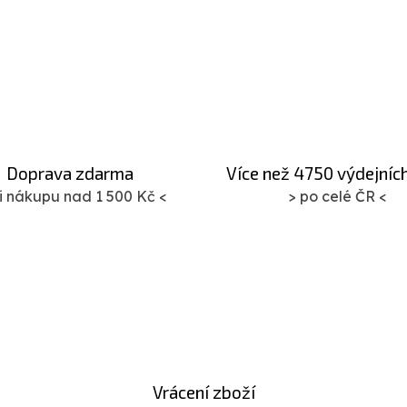
Doprava zdarma
Více než 4750 výdejníc
ři nákupu nad 1 500 Kč <
> po celé ČR <
Vrácení zboží