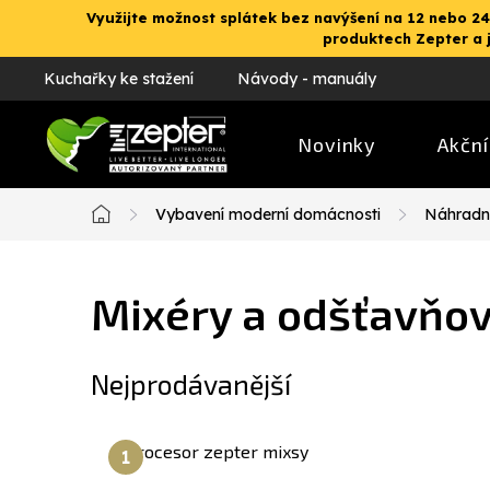
Přejít
Využijte možnost splátek bez navýšení na 12 nebo 24
na
produktech Zepter a 
obsah
Kuchařky ke stažení
Návody - manuály
Novinky
Akční
Vybavení moderní domácnosti
Náhradní
Domů
Mixéry a odšťavňo
Nejprodávanější
Procesor zepter mixsy