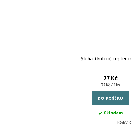
Šlehací kotouč zepter 
77 Kč
Měrná
77 Kč / 1 ks
cena:
DO KOŠÍKU
Skladem
Kód:
V-0