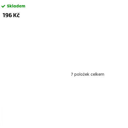
Skladem
Skl
196 Kč
116 
7
položek celkem