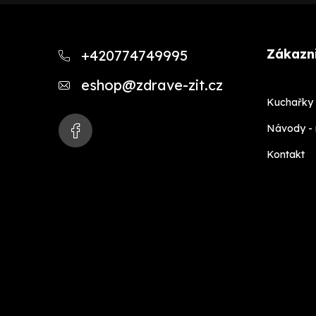
Z
á
Zákazni
+420774749995
p
eshop
@
zdrave-zit.cz
a
Kuchařky 
t
Návody -
í
Kontakt