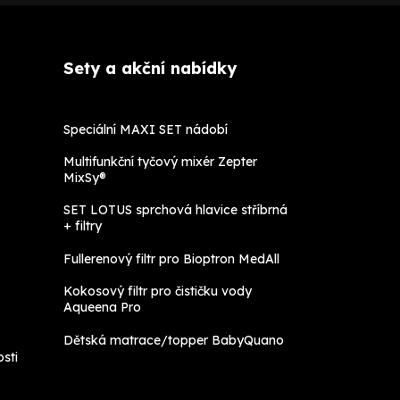
Sety a akční nabídky
Speciální MAXI SET nádobí
Multifunkční tyčový mixér Zepter
MixSy®
SET LOTUS sprchová hlavice stříbrná
+ filtry
Fullerenový filtr pro Bioptron MedAll
Kokosový filtr pro čističku vody
Aqueena Pro
Dětská matrace/topper BabyQuano
sti