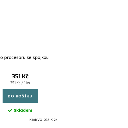
ko procesoru se spojkou
351 Kč
Měrná
351 Kč / 1 ks
cena:
DO KOŠÍKU
Skladem
Kód:
VO-022-K-24