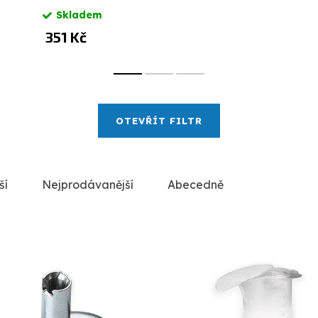
Skladem
351 Kč
OTEVŘÍT FILTR
ší
Nejprodávanější
Abecedně