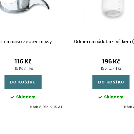
ž na maso zepter mixsy
Odměrná nádoba s víčkem (
116 Kč
196 Kč
Měrná
Měrná
116 Kč / 1 ks
196 Kč / 1 ks
cena:
cena:
DO KOŠÍKU
DO KOŠÍKU
Skladem
Skladem
Kód:
V-022-K-13-A1
Kód: