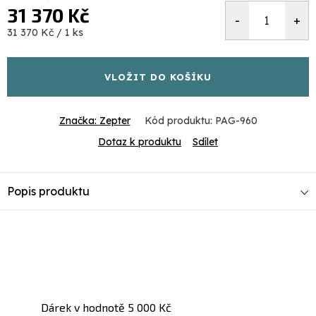
31 370 Kč
Měrná
31 370 Kč / 1 ks
cena:
VLOŽIT DO KOŠÍKU
Značka:
Zepter
Kód produktu:
PAG-960
Dotaz k produktu
Sdílet
Popis produktu
Dárek v hodnotě 5 000 Kč