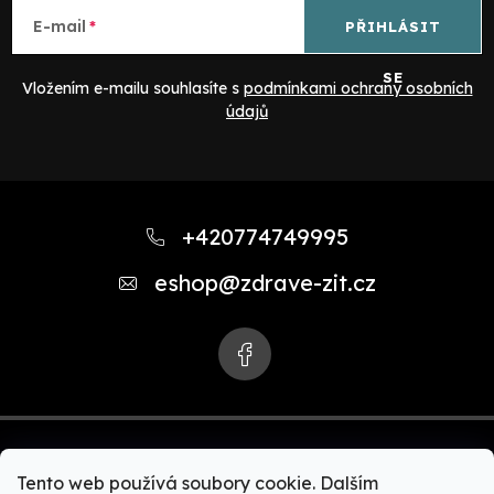
E-mail
PŘIHLÁSIT
SE
Vložením e-mailu souhlasíte s
podmínkami ochrany osobních
údajů
Z
á
+420774749995
p
eshop
@
zdrave-zit.cz
a
t
í
Tento web používá soubory cookie. Dalším