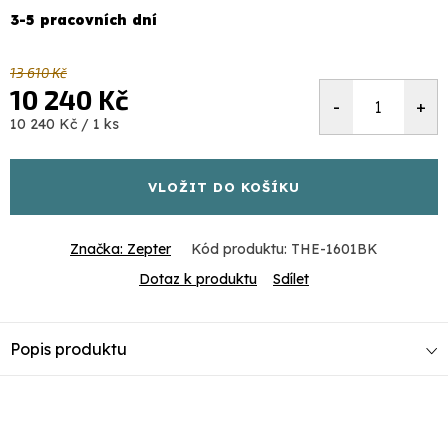
3-5 pracovních dní
13 610 Kč
10 240 Kč
Měrná
10 240 Kč / 1 ks
cena:
VLOŽIT DO KOŠÍKU
Značka:
Zepter
Kód produktu:
THE-1601BK
Dotaz k produktu
Sdílet
Popis produktu