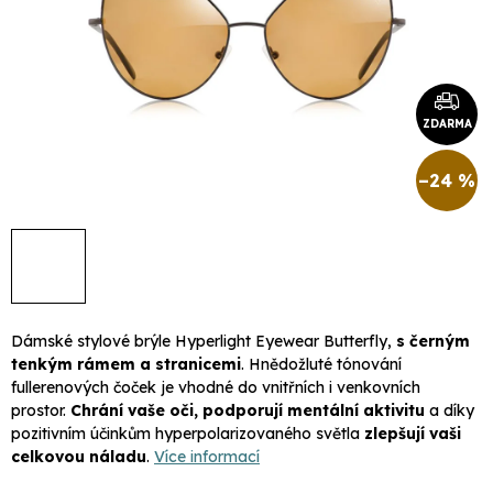
ZDARMA
–24 %
Dámské stylové brýle Hyperlight Eyewear Butterfly,
s černým
tenkým rámem a stranicemi
. Hnědožluté tónování
fullerenových čoček je vhodné do vnitřních i venkovních
prostor.
Chrání vaše oči, podporují mentální aktivitu
a díky
pozitivním účinkům hyperpolarizovaného světla
zlepšují vaši
celkovou náladu
.
Více informací