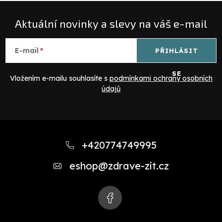
Aktuální novinky a slevy na váš e-mail
E-mail
PŘIHLÁSIT
SE
Vložením e-mailu souhlasíte s
podmínkami ochrany osobních
údajů
Z
á
+420774749995
p
eshop
@
zdrave-zit.cz
a
t
í