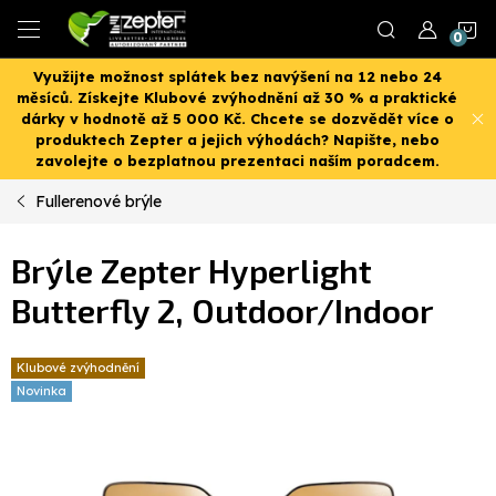
Přejít
N
na
obsah
Využijte možnost splátek bez navýšení na 12 nebo 24
K
měsíců. Získejte Klubové zvýhodnění až 30 % a praktické
dárky v hodnotě až 5 000 Kč. Chcete se dozvědět více o
produktech Zepter a jejich výhodách? Napište, nebo
zavolejte o bezplatnou prezentaci naším poradcem.
Fullerenové brýle
Brýle Zepter Hyperlight
Butterfly 2, Outdoor/Indoor
Klubové zvýhodnění
Novinka