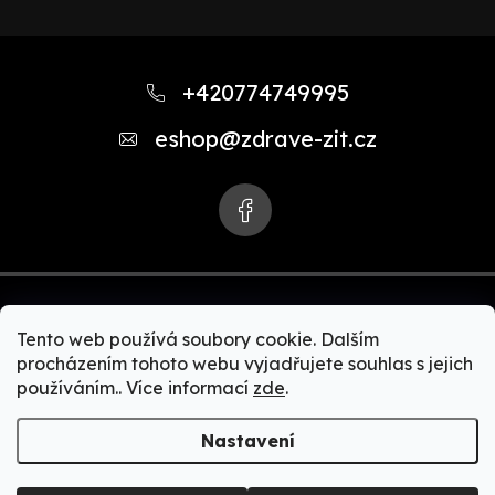
Z
á
+420774749995
p
eshop
@
zdrave-zit.cz
a
t
í
Tento web používá soubory cookie. Dalším
procházením tohoto webu vyjadřujete souhlas s jejich
používáním.. Více informací
zde
.
Copyright 2026
Zdravě-žít.cz | Akční nabídky Zepter
produktů. Zdravé vaření, čističky vody, čističky vzduchu,
Nastavení
zdravé spaní, Bioptron + MedAll, zdravá a čistá domácnost,
Zepter kosmetika, Zepter kolagen.
. Všechna práva
vyhrazena.