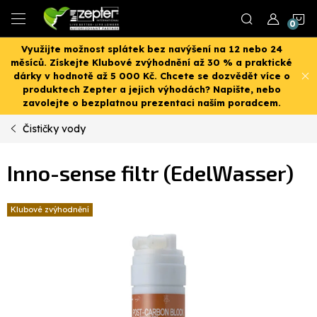
Přejít
N
na
obsah
Využijte možnost splátek bez navýšení na 12 nebo 24
K
měsíců. Získejte Klubové zvýhodnění až 30 % a praktické
dárky v hodnotě až 5 000 Kč. Chcete se dozvědět více o
produktech Zepter a jejich výhodách? Napište, nebo
zavolejte o bezplatnou prezentaci naším poradcem.
Čističky vody
Inno-sense filtr (EdelWasser)
Klubové zvýhodnění