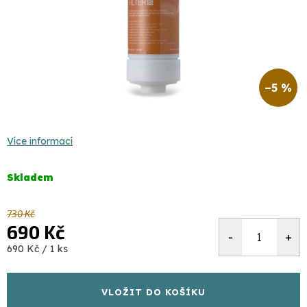
–5 %
Více informací
Skladem
730 Kč
690 Kč
Měrná
690 Kč / 1 ks
cena:
VLOŽIT DO KOŠÍKU