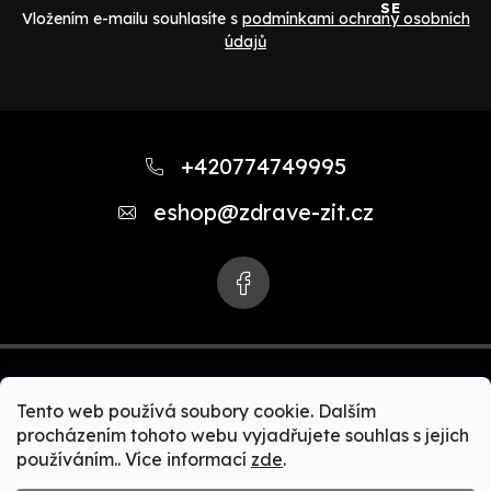
SE
Vložením e-mailu souhlasíte s
podmínkami ochrany osobních
údajů
Z
á
+420774749995
p
eshop
@
zdrave-zit.cz
a
t
í
Tento web používá soubory cookie. Dalším
procházením tohoto webu vyjadřujete souhlas s jejich
používáním.. Více informací
zde
.
Copyright 2026
Zdravě-žít.cz | Akční nabídky Zepter