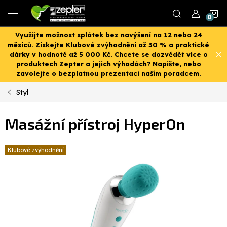
Přejít
N
na
obsah
Využijte možnost splátek bez navýšení na 12 nebo 24
K
měsíců. Získejte Klubové zvýhodnění až 30 % a praktické
dárky v hodnotě až 5 000 Kč. Chcete se dozvědět více o
produktech Zepter a jejich výhodách? Napište, nebo
zavolejte o bezplatnou prezentaci naším poradcem.
Styl
Masážní přístroj HyperOn
Klubové zvýhodnění