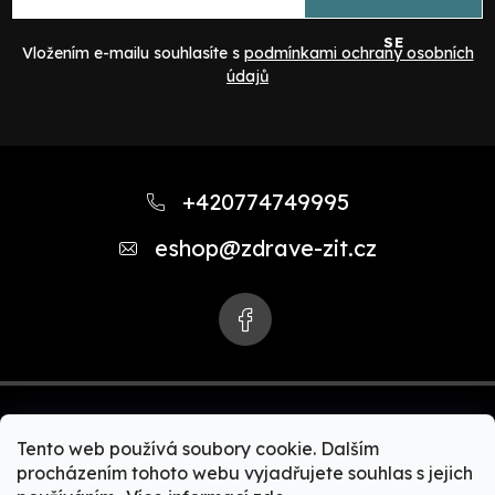
SE
Vložením e-mailu souhlasíte s
podmínkami ochrany osobních
údajů
Z
á
+420774749995
p
eshop
@
zdrave-zit.cz
a
t
í
Tento web používá soubory cookie. Dalším
procházením tohoto webu vyjadřujete souhlas s jejich