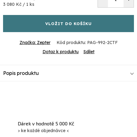
Měrná
3 080 Kč / 1 ks
cena:
VLOŽIT DO KOŠÍKU
Značka:
Zepter
Kód produktu:
PAG-992-2CTF
Dotaz k produktu
Sdílet
Popis produktu
Dárek v hodnotě 5 000 Kč
> ke každé objednávce <