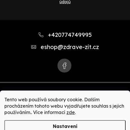
údajů
Z
á
+420774749995
p
eshop
@
zdrave-zit.cz
a
t
í
Tento web používá soubory cookie. Dalším
procházením tohoto webu vyjadřujete souhlas s jejich
používáním.. Více informací
zde
.
Copyright 2026
Zdravě-žít.cz | Akční nabídky Zepter
produktů. Zdravé vaření, čističky vody, čističky vzduchu,
Nastavení
zdravé spaní, Bioptron + MedAll, zdravá a čistá domácnost,