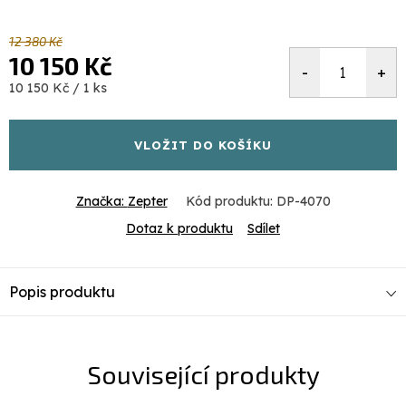
12 380 Kč
10 150 Kč
Měrná
10 150 Kč / 1 ks
cena:
VLOŽIT DO KOŠÍKU
Značka:
Zepter
Kód produktu:
DP-4070
Dotaz k produktu
Sdílet
Popis produktu
Související produkty