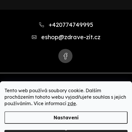
Z
á
+420774749995
p
eshop
@
zdrave-zit.cz
a
t
í
Tento web používá soubory cookie. Dalším
procházením tohoto webu vyjadřujete souhlas s jejich
používáním.. Více informací
zde
.
Copyright 2026
Zdravě-žít.cz | Akční nabídky Zepter
produktů. Zdravé vaření, čističky vody, čističky vzduchu,
Nastavení
zdravé spaní, Bioptron + MedAll, zdravá a čistá domácnost,
Zepter kosmetika, Zepter kolagen.
. Všechna práva
vyhrazena.