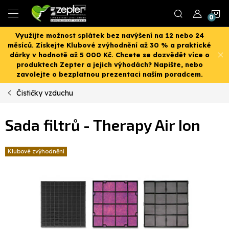
Přejít
N
na
obsah
Využijte možnost splátek bez navýšení na 12 nebo 24
K
měsíců. Získejte Klubové zvýhodnění až 30 % a praktické
dárky v hodnotě až 5 000 Kč. Chcete se dozvědět více o
produktech Zepter a jejich výhodách? Napište, nebo
zavolejte o bezplatnou prezentaci naším poradcem.
Čističky vzduchu
Sada filtrů - Therapy Air Ion
Klubové zvýhodnění