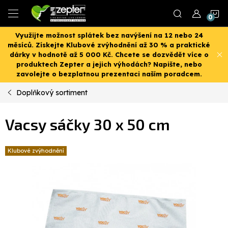
Přejít
N
na
obsah
Využijte možnost splátek bez navýšení na 12 nebo 24
K
měsíců. Získejte Klubové zvýhodnění až 30 % a praktické
dárky v hodnotě až 5 000 Kč. Chcete se dozvědět více o
produktech Zepter a jejich výhodách? Napište, nebo
zavolejte o bezplatnou prezentaci naším poradcem.
Doplňkový sortiment
Vacsy sáčky 30 x 50 cm
Klubové zvýhodnění