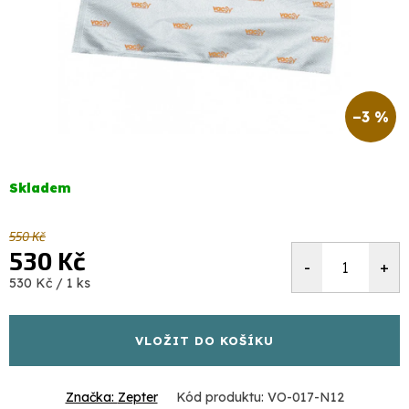
–3 %
Skladem
550 Kč
530 Kč
Měrná
530 Kč / 1 ks
cena:
VLOŽIT DO KOŠÍKU
Značka:
Zepter
Kód produktu:
VO-017-N12