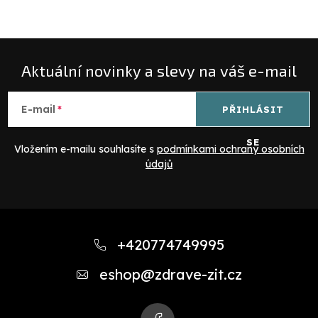
Aktuální novinky a slevy na váš e-mail
E-mail
PŘIHLÁSIT
SE
Vložením e-mailu souhlasíte s
podmínkami ochrany osobních
údajů
Z
á
+420774749995
p
eshop
@
zdrave-zit.cz
a
t