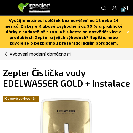
Přejít
N
na
obsah
Využijte možnost splátek bez navýšení na 12 nebo 24
K
měsíců. Získejte Klubové zvýhodnění až 30 % a praktické
dárky v hodnotě až 5 000 Kč. Chcete se dozvědět více o
produktech Zepter a jejich výhodách? Napište, nebo
zavolejte o bezplatnou prezentaci naším poradcem.
Vybavení moderní domácnosti
Zepter Čistička vody
EDELWASSER GOLD + instalace
Klubové zvýhodnění