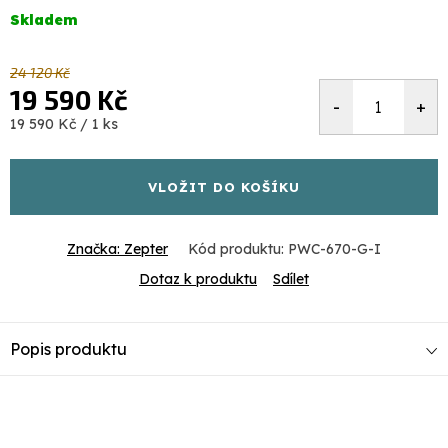
Skladem
24 120 Kč
19 590 Kč
Měrná
19 590 Kč / 1 ks
cena:
VLOŽIT DO KOŠÍKU
Značka:
Zepter
Kód produktu:
PWC-670-G-I
Dotaz k produktu
Sdílet
Popis produktu