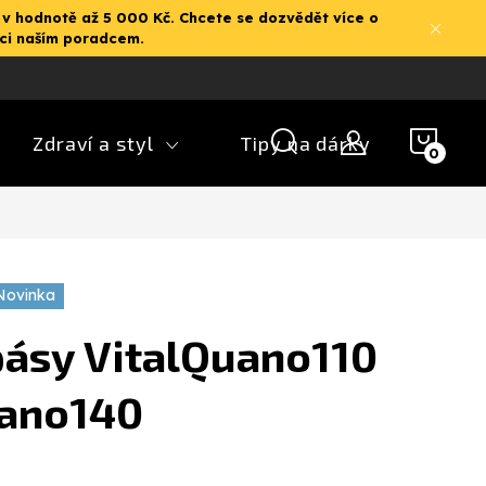
 v hodnotě až 5 000 Kč. Chcete se dozvědět více o
aci naším poradcem.
NÁK
Zdraví a styl
Tipy na dárky
KOŠ
Novinka
pásy VitalQuano110
uano140