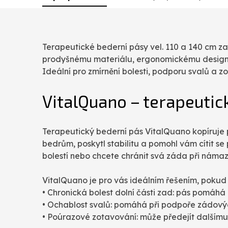
Terapeutické bederní pásy vel. 110 a 140 cm za
prodyšnému materiálu, ergonomickému designu a
Ideální pro zmírnění bolesti, podporu svalů a zo
VitalQuano – terapeutic
Terapeutický bederní pás VitalQuano kopíruje př
bedrům, poskytl stabilitu a pomohl vám cítit se 
bolestí nebo chcete chránit svá záda při námaz
VitalQuano je pro vás ideálním řešením, pokud 
• Chronická bolest dolní části zad: pás pomáhá z
• Ochablost svalů: pomáhá při podpoře zádových
• Poúrazové zotavování: může předejít dalším