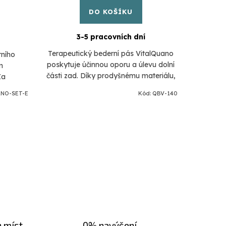
DO KOŠÍKU
3-5 pracovních dní
Terapeutický bederní pás VitalQuano
Zvýhod
rního
poskytuje účinnou oporu a úlevu dolní
kvali
m
části zad. Díky prodyšnému materiálu,
VitalQuan
Za
ergonomickému designu a
podporuje
tický
NO-SET-E
Kód:
QBV-140
nastavitelnému zapínání na suchý zip...
pol
úlevu
h míst
0% navýšení