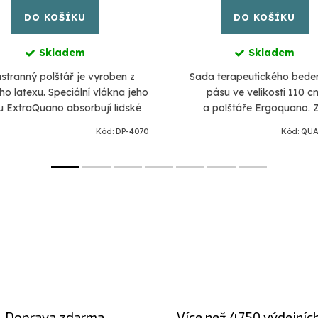
DO KOŠÍKU
DO KOŠÍKU
Skladem
Skladem
stranný polštář je vyroben z
Sada terapeutického bede
ho latexu. Speciální vlákna jeho
pásu ve velikosti 110 c
 ExtraQuano absorbují lidské
a polštáře Ergoquano. 
rvené záření a odrážejí ho zpět
zvýhodněnou cenu. Terapeu
Kód:
DP-4070
Kód:
QUA
do těla.
bederní pás pro podporu a 
dolní...
Doprava zdarma
Více než 4750 výdejníc