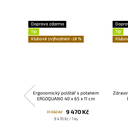
Doprava zdarma
Dopra
Tip
Tip
-18 %
 pás
Ergonomický polštář s potahem
Zdravo
ERGOQUANO 40 x 65 x 11 cm
9 470 Kč
11 550 Kč
Měrná
9 470 Kč / 1 ks
cena: