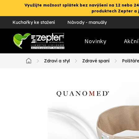
Přejít
Využijte možnost splátek bez navýšení na 12 nebo 24
na
produktech Zepter a 
obsah
Kuchařky ke stažení
Návody - manuály
Novinky
Akční
Zdraví a styl
Zdravé spaní
Polštář
Domů