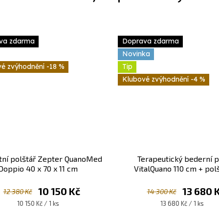
va zdarma
Doprava zdarma
Novinka
-18 %
Tip
-4 %
tní polštář Zepter QuanoMed
Terapeutický bederní 
Doppio 40 x 70 x 11 cm
VitalQuano 110 cm + pol
Ergoquano 40 × 65 × 11
10 150 Kč
13 680 
12 380 Kč
14 300 Kč
Měrná
Měrná
10 150 Kč / 1 ks
13 680 Kč / 1 ks
cena:
cena: