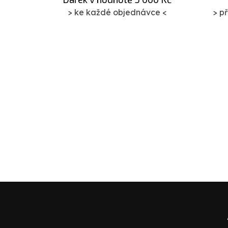
> ke každé objednávce <
> p