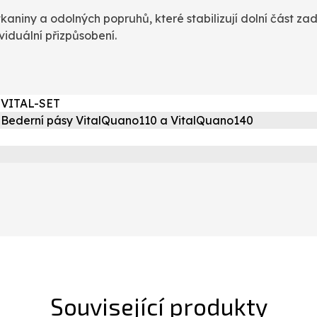
kaniny a odolných popruhů, které stabilizují dolní část za
viduální přizpůsobení.
VITAL-SET
Bederní pásy VitalQuano110 a VitalQuano140
Související produkty