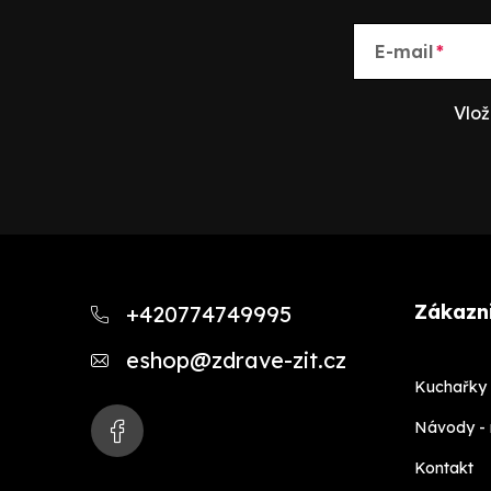
E-mail
Vlož
Z
á
Zákazni
+420774749995
p
eshop
@
zdrave-zit.cz
a
Kuchařky 
t
Návody -
í
Kontakt