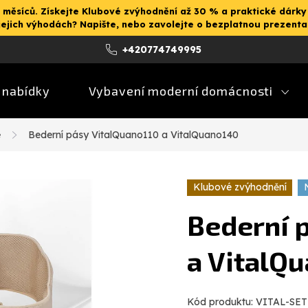
 měsíců. Získejte Klubové zvýhodnění až 30 % a praktické dárky
jejich výhodách? Napište, nebo zavolejte o bezplatnou prezent
+420774749995
 nabídky
Vybavení moderní domácnosti
e
Bederní pásy VitalQuano110 a VitalQuano140
Klubové zvýhodnění
Bederní 
a VitalQ
Kód produktu:
VITAL-SET