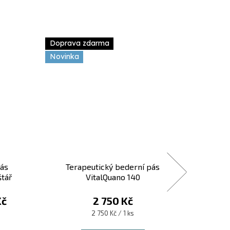
Doprava zdarma
Doprav
Novinka
Novink
pás
Terapeutický bederní pás
Terape
štář
VitalQuano 140
 cm
Kč
2 750 Kč
Měrná
2 750 Kč / 1 ks
cena: