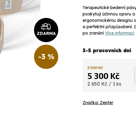
Terapeutické bederní pás
poskytují účinnou oporu a
ergonomickému designu a n
a perfektní přizpůsobení. 
po zranění
Více informací
ZDARMA
3-5 pracovních dní
-3 %
5 500 Kč
5 300 Kč
Měrná
2 650 Kč / 1 ks
cena:
Značka:
Zepter