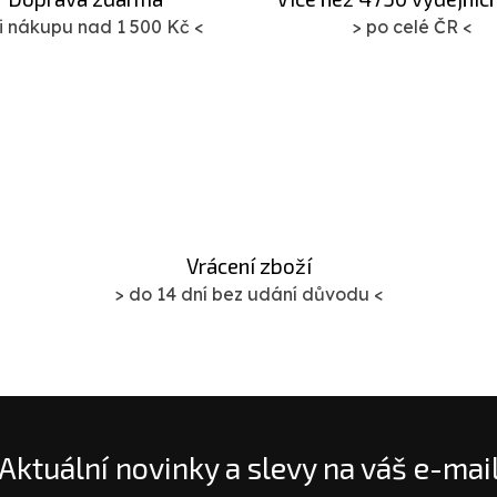
ři nákupu nad 1 500 Kč <
> po celé ČR <
Vrácení zboží
> do 14 dní bez udání důvodu <
Aktuální novinky a slevy na váš e-mai