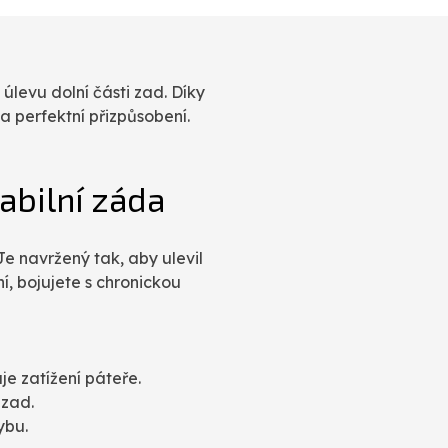
levu dolní části zad. Díky
 perfektní přizpůsobení.
abilní záda
Je navržený tak, aby ulevil
í, bojujete s chronickou
je zatížení páteře.
 zad.
ybu.