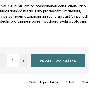
y vel. 110 a 140 cm za zvýhodněnou cenu. VitalQuano
 úlevu dolní části zad. Díky prodyšnému materiálu,
astavitelnému zapínání na suchý zip zajišťují pohodlí
Ideální pro zmírnění bolesti, podporu svalů a zotavení
VLOŽIT DO KOŠÍKU
Dotaz k produktu
Sdílet
Tisk