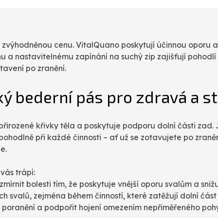
 zvýhodněnou cenu. VitalQuano poskytují účinnou oporu a ú
 nastavitelnému zapínání na suchý zip zajišťují pohodlí a
tavení po zranění.
ký bederní pás pro zdravá a st
irozené křivky těla a poskytuje podporu dolní části zad. 
pohodlně při každé činnosti – ať už se zotavujete po zraněn
e.
vás trápí:
mírnit bolesti tím, že poskytuje vnější oporu svalům a snižu
 svalů, zejména během činností, které zatěžují dolní část
u poranění a podpořit hojení omezením nepřiměřeného poh