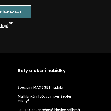
PŘIHLÁSIT
SE
dajů
Sety a akční nabídky
Speciální MAXI SET nádobí
Multifunkční tyčový mixér Zepter
MixSy®
SET LOTUS sprchová hlavice stříbrná