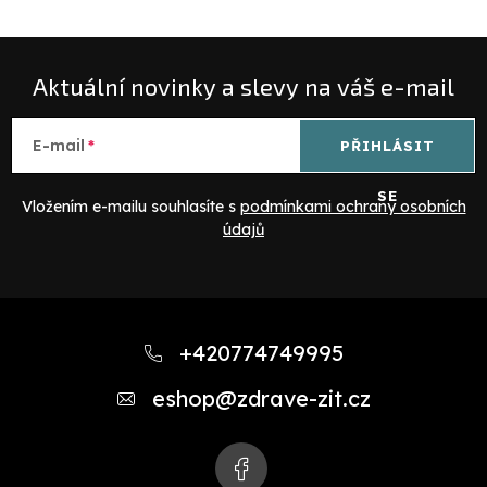
Aktuální novinky a slevy na váš e-mail
E-mail
PŘIHLÁSIT
SE
Vložením e-mailu souhlasíte s
podmínkami ochrany osobních
údajů
Z
á
+420774749995
p
eshop
@
zdrave-zit.cz
a
t