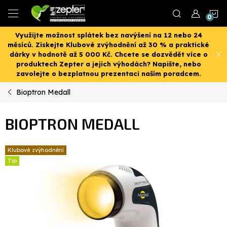
Přejít
N
na
obsah
Využijte možnost splátek bez navýšení na 12 nebo 24
K
měsíců. Získejte Klubové zvýhodnění až 30 % a praktické
dárky v hodnotě až 5 000 Kč. Chcete se dozvědět více o
produktech Zepter a jejich výhodách? Napište, nebo
zavolejte o bezplatnou prezentaci naším poradcem.
Bioptron Medall
BIOPTRON MEDALL
Klubové zvýhodnění
Tip