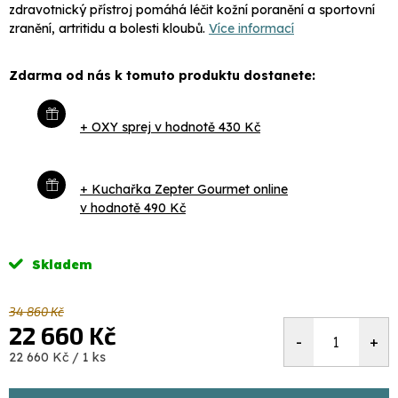
zdravotnický přístroj pomáhá léčit kožní poranění a sportovní
zranění, artritidu a bolesti kloubů.
Více informací
Zdarma od nás k tomuto produktu dostanete:
+ OXY sprej
v hodnotě 430 Kč
+ Kuchařka Zepter Gourmet online
v hodnotě 490 Kč
Skladem
34 860 Kč
22 660 Kč
Měrná
22 660 Kč / 1 ks
cena: