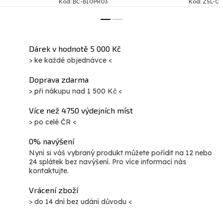
Kód:
BC-BIOPRO3
Kód:
Z5L-C
OCHRANNÉ POUZDRO
5 LET FLEXIBILNÍ STOLNÍ
Světelná terapie
STOJAN BAREVNÝ FILTR
Bioptron vychází z...
ZDARMA (náhodný výběr, dle
skladových zásob) OXY...
Dárek v hodnotě 5 000 Kč
> ke každé objednávce <
Doprava zdarma
> při nákupu nad 1 500 Kč <
Více než 4750 výdejních míst
> po celé ČR <
0% navýšení
Nyní si váš vybraný produkt můžete pořídit na 12 nebo
24 splátek bez navýšení. Pro více informací nás
kontaktujte.
Vrácení zboží
> do 14 dní bez udání důvodu <