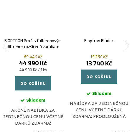
BIOPTRON Pro 1 s fullerenovým
Bioptron Bludoc
filtrem + rozšířená záruka +
barevný filtr zdarma
69 440 Kč
15 260 Kč
44 990 Kč
13 740 Kč
Měrná
44 990 Kč / 1 ks
cena:
DO KOŠÍKU
DO KOŠÍKU
Skladem
Skladem
NABÍDKA ZA JEDINEČNOU
CENU VČETNĚ DÁRKŮ
AKČNÍ NABÍDKA ZA
ZDARMA: PRODLOUŽENÁ
JEDINEČNOU CENU VČETNĚ
ZÁRUKA NA 3 ROKY OXY
DÁRKŮ ZDARMA:
SPREJ ORIGINÁL
PRODLOUŽENÁ ZÁRUKA NA