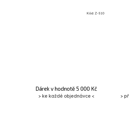
Kód:
Z-CB16
Kód:
Z-510
Dárek v hodnotě 5 000 Kč
> ke každé objednávce <
> p