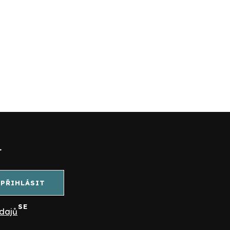
l
PŘIHLÁSIT
SE
dajů