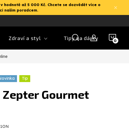
 v hodnotě až 5 000 Kč. Chcete se dozvědět více o
aci naším poradcem.
NÁK
Zdraví a styl
Tipy na dárky
KOŠ
line
Novinka
Tip
 Zepter Gourmet
01ON