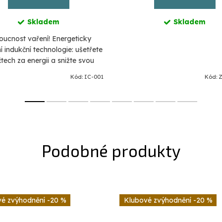
Skladem
Skladem
ucnost vaření! Energeticky
ní indukční technologie: ušetřete
tech za energii a snižte svou
ologickou stopu. Indukční
Kód:
IC-001
Kód:
Z
ogie zajišťuje, že teplo vzniká...
-20 %
-20 %