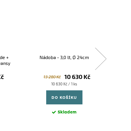
de +
Nádoba - 3,0 lt, Ø 24cm
Gril
eansy
Kč
10 630 Kč
13 280 Kč
Měrná
10 630 Kč / 1 ks
cena:
DO KOŠÍKU
Skladem