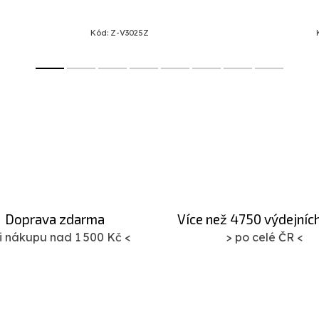
Kód:
Z-V3025Z
Doprava zdarma
Více než 4750 výdejníc
ři nákupu nad 1 500 Kč <
> po celé ČR <