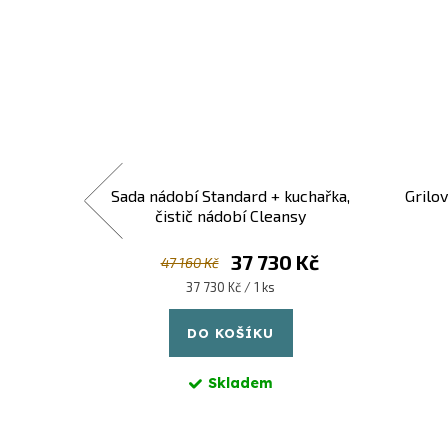
m 1,0 l
Sada nádobí Standard + kuchařka,
Grilo
čistič nádobí Cleansy
Kč
37 730 Kč
47 160 Kč
Měrná
37 730 Kč / 1 ks
cena:
DO KOŠÍKU
Skladem