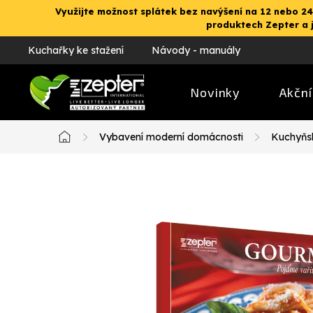
Přejít
Využijte možnost splátek bez navýšení na 12 nebo 24
na
produktech Zepter a 
obsah
Kuchařky ke stažení
Návody - manuály
Novinky
Akční
Vybavení moderní domácnosti
Kuchyňs
Domů