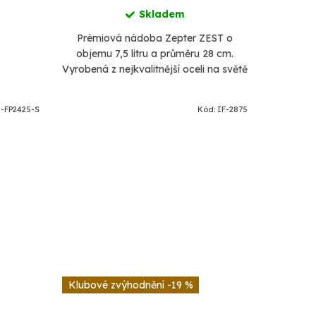
Skladem
Prémiová nádoba Zepter ZEST o
objemu 7,5 litru a průměru 28 cm.
Vyrobená z nejkvalitnější oceli na světě
316L ! je odolná vůči opotřebení
Ideální pro zdravé a úsporné...
-FP2425-S
Kód:
IF-2875
-19 %