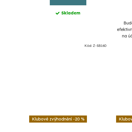
Skladem
 ZEST o
 20 cm.
Budo
li na světě
efektiv
třebení
na úč
rné...
ek
Kód:
IF-2030
Kód:
Z-SB16D
technol
-20 %