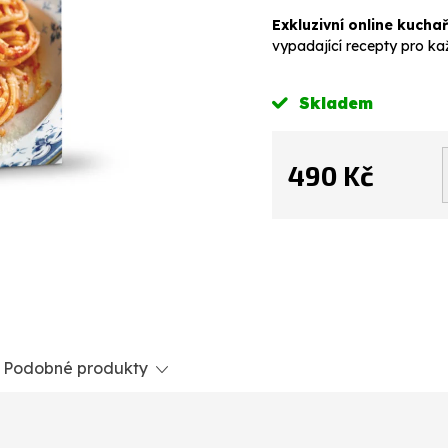
Exkluzivní online kuch
vypadající recepty pro kaž
Skladem
490 Kč
Měrná
cena:
Podobné produkty