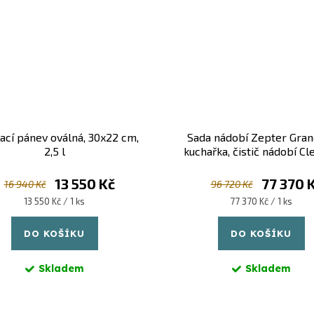
vací pánev oválná, 30x22 cm,
Sada nádobí Zepter Gran
2,5 l
kuchařka, čistič nádobí Cl
13 550 Kč
77 370 
16 940 Kč
96 720 Kč
Měrná
Měrná
13 550 Kč / 1 ks
77 370 Kč / 1 ks
cena:
cena:
DO KOŠÍKU
DO KOŠÍKU
Skladem
Skladem