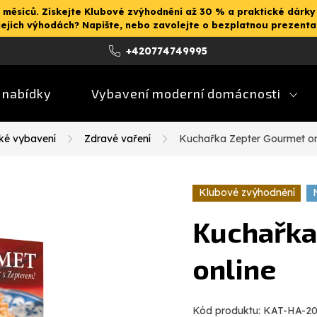
 měsíců. Získejte Klubové zvýhodnění až 30 % a praktické dárky
jejich výhodách? Napište, nebo zavolejte o bezplatnou prezent
+420774749995
 nabídky
Vybavení moderní domácnosti
ké vybavení
Zdravé vaření
Kuchařka Zepter Gourmet on
Klubové zvýhodnění
Kuchařka
online
Kód produktu:
KAT-HA-2