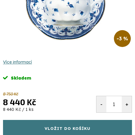
-3 %
Více informací
Skladem
8 750 Kč
8 440 Kč
Měrná
8 440 Kč / 1 ks
cena:
VLOŽIT DO KOŠÍKU