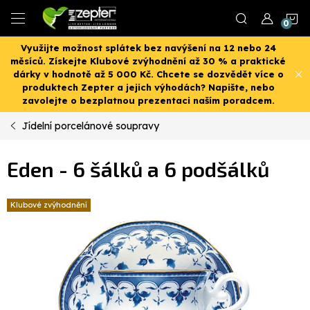
Přejít
N
na
obsah
Využijte možnost splátek bez navýšení na 12 nebo 24
K
měsíců. Získejte Klubové zvýhodnění až 30 % a praktické
dárky v hodnotě až 5 000 Kč. Chcete se dozvědět více o
produktech Zepter a jejich výhodách? Napište, nebo
zavolejte o bezplatnou prezentaci naším poradcem.
Jídelní porcelánové soupravy
Eden - 6 šálků a 6 podšálků
Klubové zvýhodnění