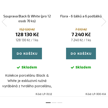
Souprava Black & White (pro 12
Flora - 6 šálků a 6 podšálků
osob 70 ks)
152 530 Kč
7 510 Kč
128 130 Kč
7 240 Kč
Měrná
Měrná
128 130 Kč / 1 ks
7 240 Kč / 1 ks
cena:
cena:
DO KOŠÍKU
DO KOŠÍKU
Skladem
Skladem
Kolekce porcelánu Black &
White je exkluzivní ručně
vyráběná z tvrdého porcelánu,
podle originální technologie z
Kód:
LP-3112
Kód:
LP-300-KA
18. století a představuje vrchol
estetického vkusu.