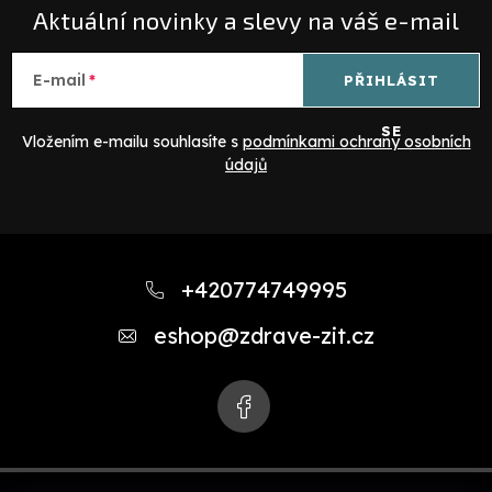
Aktuální novinky a slevy na váš e-mail
E-mail
PŘIHLÁSIT
SE
Vložením e-mailu souhlasíte s
podmínkami ochrany osobních
údajů
Z
á
+420774749995
p
eshop
@
zdrave-zit.cz
a
t
í