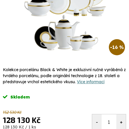
-16 %
Kolekce porcelánu Black & White je exkluzivní ručně vyráběná z
tvrdého porcelánu, podle originální technologie z 18. století a
představuje vrchol estetického vkusu.
Více informací
Skladem
152 530 Kč
128 130 Kč
Měrná
128 130 Kč / 1 ks