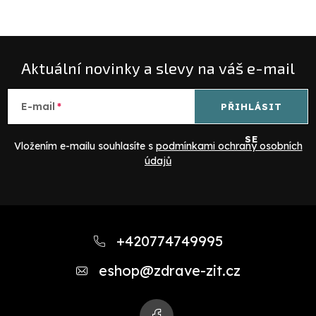
Aktuální novinky a slevy na váš e-mail
E-mail
PŘIHLÁSIT
SE
Vložením e-mailu souhlasíte s
podmínkami ochrany osobních
údajů
Z
á
+420774749995
p
eshop
@
zdrave-zit.cz
a
t