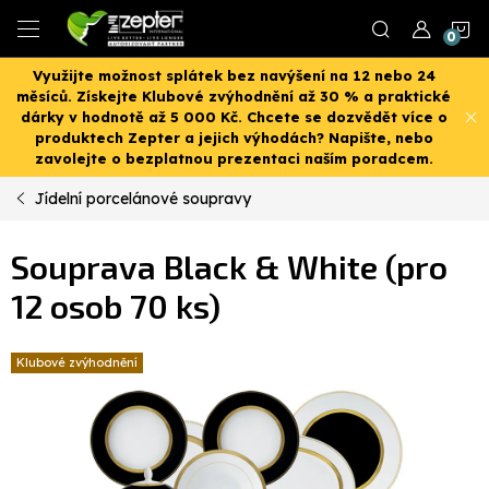
Přejít
N
na
obsah
Využijte možnost splátek bez navýšení na 12 nebo 24
K
měsíců. Získejte Klubové zvýhodnění až 30 % a praktické
dárky v hodnotě až 5 000 Kč. Chcete se dozvědět více o
produktech Zepter a jejich výhodách? Napište, nebo
zavolejte o bezplatnou prezentaci naším poradcem.
Jídelní porcelánové soupravy
Souprava Black & White (pro
12 osob 70 ks)
Klubové zvýhodnění