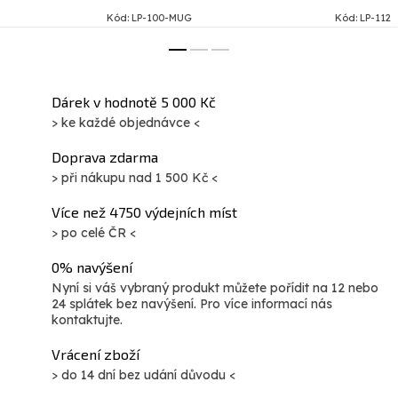
originální technologie z 18.
Kód:
LP-100-MUG
Kód:
LP-112
století. Představuje vrchol
estetického cítění a ztělesňuje...
Dárek v hodnotě 5 000 Kč
> ke každé objednávce <
Doprava zdarma
> při nákupu nad 1 500 Kč <
Více než 4750 výdejních míst
> po celé ČR <
0% navýšení
Nyní si váš vybraný produkt můžete pořídit na 12 nebo
24 splátek bez navýšení. Pro více informací nás
kontaktujte.
Vrácení zboží
> do 14 dní bez udání důvodu <