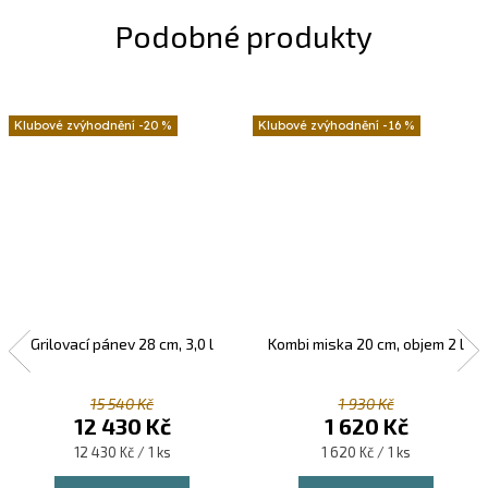
-20 %
-16 %
Grilovací pánev 28 cm, 3,0 l
Kombi miska 20 cm, objem 2 l
15 540 Kč
1 930 Kč
12 430 Kč
1 620 Kč
Měrná
Měrná
12 430 Kč / 1 ks
1 620 Kč / 1 ks
cena:
cena: