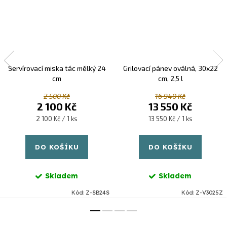
Servírovací miska tác mělký 24
Grilovací pánev oválná, 30x22
cm
cm, 2,5 l
2 500 Kč
16 940 Kč
2 100 Kč
13 550 Kč
Měrná
Měrná
2 100 Kč / 1 ks
13 550 Kč / 1 ks
cena:
cena:
DO KOŠÍKU
DO KOŠÍKU
Skladem
Skladem
Kód:
Z-SB24S
Kód:
Z-V3025Z