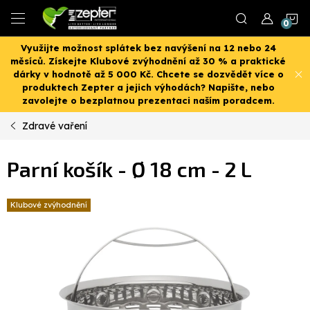
Přejít
N
na
obsah
Využijte možnost splátek bez navýšení na 12 nebo 24
K
měsíců. Získejte Klubové zvýhodnění až 30 % a praktické
dárky v hodnotě až 5 000 Kč. Chcete se dozvědět více o
produktech Zepter a jejich výhodách? Napište, nebo
zavolejte o bezplatnou prezentaci naším poradcem.
Zdravé vaření
Parní košík - Ø 18 cm - 2 L
Klubové zvýhodnění