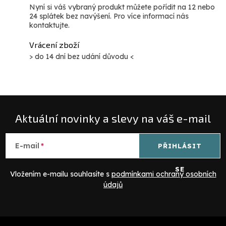
Nyní si váš vybraný produkt můžete pořídit na 12 nebo
24 splátek bez navýšení. Pro více informací nás
kontaktujte.
Vrácení zboží
> do 14 dní bez udání důvodu <
Aktuální novinky a slevy na váš e-mail
E-mail
PŘIHLÁSIT
SE
Vložením e-mailu souhlasíte s
podmínkami ochrany osobních
údajů
Z