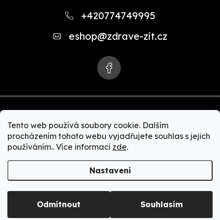
á
+420774749995
p
eshop
@
zdrave-zit.cz
a
t
í
Tento web používá soubory cookie. Dalším
procházením tohoto webu vyjadřujete souhlas s jejich
používáním.. Více informací
zde
.
Copyright 2026
Zdravě-žít.cz | Akční nabídky Zepter
produktů. Zdravé vaření, čističky vody, čističky vzduchu,
Nastavení
zdravé spaní, Bioptron + MedAll, zdravá a čistá domácnost,
Zepter kosmetika, Zepter kolagen.
. Všechna práva
vyhrazena.
Odmítnout
Souhlasím
Vytvořil Shoptet