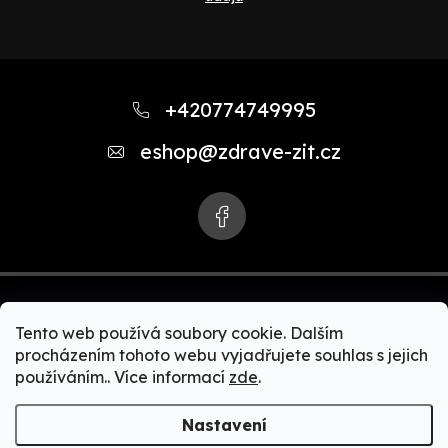
Z
á
+420774749995
p
eshop
@
zdrave-zit.cz
a
t
í
Tento web používá soubory cookie. Dalším
procházením tohoto webu vyjadřujete souhlas s jejich
používáním.. Více informací
zde
.
Copyright 2026
Zdravě-žít.cz | Akční nabídky Zepter
produktů. Zdravé vaření, čističky vody, čističky vzduchu,
Nastavení
zdravé spaní, Bioptron + MedAll, zdravá a čistá domácnost,