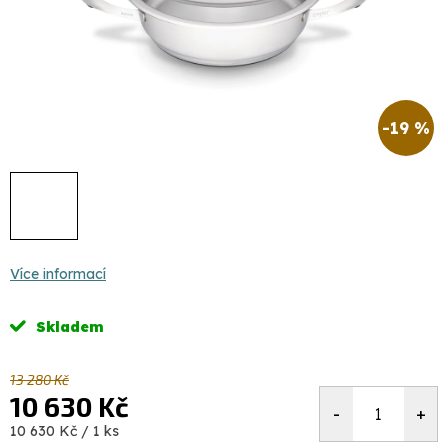
-19 %
Více informací
Skladem
13 280 Kč
10 630 Kč
Měrná
10 630 Kč / 1 ks