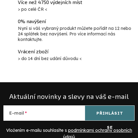
Více než 4750 výdejních míst
> po celé ČR <
0% navýšení
Nyní si váš vybraný produkt můžete pořídit na 12 nebo
24 splátek bez navýšení. Pro více informací nás
kontaktujte.
Vrácení zboží
> do 14 dní bez udání důvodu <
Aktuální novinky a slevy na váš e-mail
E-mail
PŘIHLÁSIT
SE
Vložením e-mailu souhlasíte s
podmínkami ochrany osobních
údajů