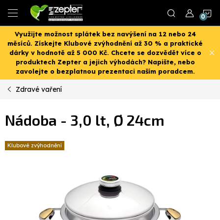
Přejít
N
na
obsah
Využijte možnost splátek bez navýšení na 12 nebo 24
K
měsíců. Získejte Klubové zvýhodnění až 30 % a praktické
dárky v hodnotě až 5 000 Kč. Chcete se dozvědět více o
produktech Zepter a jejich výhodách? Napište, nebo
zavolejte o bezplatnou prezentaci naším poradcem.
Zdravé vaření
Nádoba - 3,0 lt, Ø 24cm
Klubové zvýhodnění