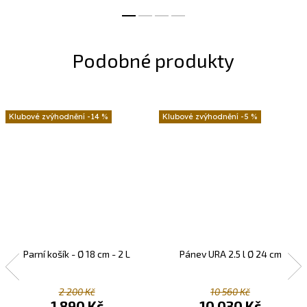
kompromisů S touto velkou
pánví...
-14 %
-5 %
Parní košík - Ø 18 cm - 2 L
Pánev URA 2.5 l Ø 24 cm
2 200 Kč
10 560 Kč
1 890 Kč
10 030 Kč