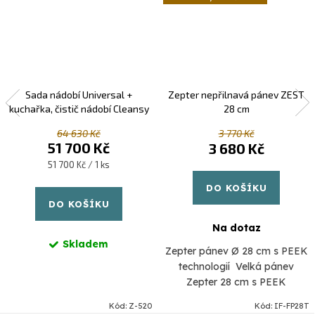
Sada nádobí Universal +
Zepter nepřilnavá pánev ZEST
kuchařka, čistič nádobí Cleansy
28 cm
64 630 Kč
3 770 Kč
51 700 Kč
3 680 Kč
Měrná
51 700 Kč / 1 ks
cena:
DO KOŠÍKU
DO KOŠÍKU
Na dotaz
Skladem
Zepter pánev Ø 28 cm s PEEK
technologií Velká pánev
Zepter 28 cm s PEEK
technologií a akutermickým
Kód:
Z-520
Kód:
IF-FP28T
dnem – pro rodinné vaření bez