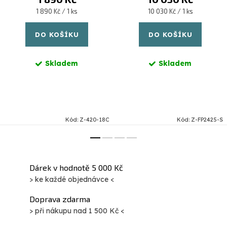
Měrná
Měrná
1 890 Kč / 1 ks
10 030 Kč / 1 ks
cena:
cena:
DO KOŠÍKU
DO KOŠÍKU
Skladem
Skladem
Kód:
Z-420-18C
Kód:
Z-FP2425-S
Dárek v hodnotě 5 000 Kč
> ke každé objednávce <
Doprava zdarma
> při nákupu nad 1 500 Kč <