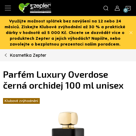
Přejít
N
na
obsah
Využijte možnost splátek bez navýšení na 12 nebo 24
K
měsíců. Získejte Klubové zvýhodnění až 30 % a praktické
dárky v hodnotě až 5 000 Kč. Chcete se dozvědět více o
produktech Zepter a jejich výhodách? Napište, nebo
zavolejte o bezplatnou prezentaci naším poradcem.
Kosmetika Zepter
Parfém Luxury Overdose
černá orchidej 100 ml unisex
Klubové zvýhodnění