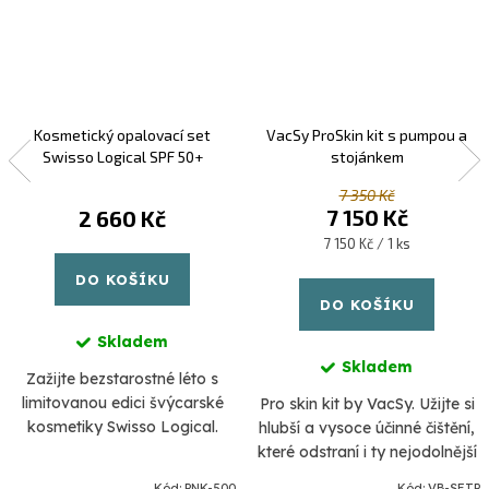
Kosmetický opalovací set
VacSy ProSkin kit s pumpou a
Swisso Logical SPF 50+
stojánkem
7 350 Kč
7 150 Kč
2 660 Kč
Měrná
7 150 Kč / 1 ks
cena:
DO KOŠÍKU
DO KOŠÍKU
Skladem
Skladem
Zažijte bezstarostné léto s
limitovanou edici švýcarské
Pro skin kit by VacSy. Užijte si
kosmetiky Swisso Logical.
hlubší a vysoce účinné čištění,
Tento exkluzivní set poskytuje
které odstraní i ty nejodolnější
komplexní ochranu a
nečistoty. Dosáhněte jasnější a
Kód:
PNK-500
Kód:
VB-SETP