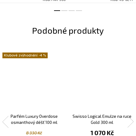
hydrataci pokožky obličeje a
hladší pleti. Revitalizujte
těla během...
pokožku a zmírněte...
-4 %
Parfém Luxury Overdose
Swisso Logical Emulze na ruce
osmanthový déšť 100 ml
Gold 300 ml
1 070 Kč
8 330 Kč