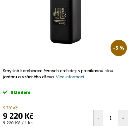
-5 %
Smyslná kombinace černých orchidejí s pronikavou silou
jantaru a vzácného
dřeva.
Více informací
Skladem
9 710 Kč
9 220 Kč
Měrná
9 220 Kč / 1 ks
cena: