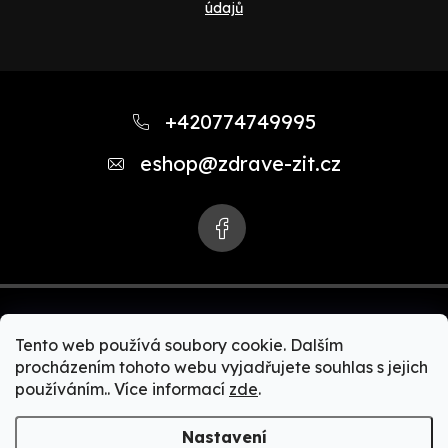
údajů
Z
á
+420774749995
p
eshop
@
zdrave-zit.cz
a
t
í
Tento web používá soubory cookie. Dalším
procházením tohoto webu vyjadřujete souhlas s jejich
používáním.. Více informací
zde
.
Copyright 2026
Zdravě-žít.cz | Akční nabídky Zepter
produktů. Zdravé vaření, čističky vody, čističky vzduchu,
Nastavení
zdravé spaní, Bioptron + MedAll, zdravá a čistá domácnost,