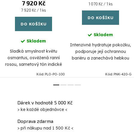
7 920 Kč
Měrná
1 070 Kč / 1 ks
cena:
Měrná
7 920 Kč / 1 ks
cena:
DO KOŠÍKU
DO KOŠÍKU
Skladem
Skladem
Intenzivně hydratuje pokožku,
Sladká smyslnost květu
podporuje její ochrannou
osmantus, osvěžená ranní
bariéru a zanechává hebkou
rosou, sametový tón indické
pokožku příjemnou na dotek.
aromatické byliny davana,
Kód:
PLO-PO-100
Kód:
PNK-420-G
omamná sladkost jasmínu
smíchaná s růžemi a
umocněná tóny myrhy.
Dárek v hodnotě 5 000 Kč
> ke každé objednávce <
Doprava zdarma
> při nákupu nad 1 500 Kč <