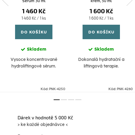
sérum 30 ml
krém, 50 ml
1 460 Kč
1 600 Kč
Měrná
Měrná
1 460 Kč / 1 ks
1 600 Kč / 1 ks
cena:
cena:
DO KOŠÍKU
DO KOŠÍKU
Skladem
Skladem
Vysoce koncentrované
Dokonalá hydratační a
hydroliftingové sérum.
liftingová terapie.
Kód:
PNK-4250
Kód:
PNK-4260
Dárek v hodnotě 5 000 Kč
> ke každé objednávce <