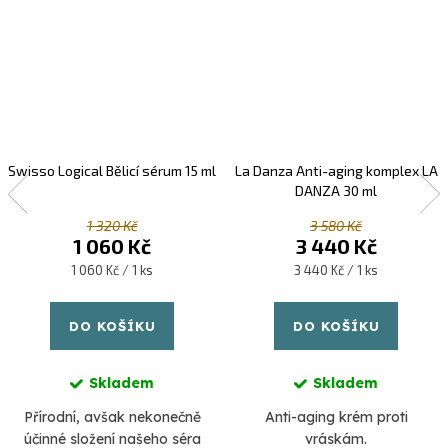
Swisso Logical Bělicí sérum 15 ml
La Danza Anti-aging komplex LA
DANZA 30 ml
1 320 Kč
3 580 Kč
1 060 Kč
3 440 Kč
Měrná
Měrná
1 060 Kč / 1 ks
3 440 Kč / 1 ks
cena:
cena:
DO KOŠÍKU
DO KOŠÍKU
Skladem
Skladem
Přírodní, avšak nekonečně
Anti-aging krém proti
účinné složení našeho séra
vráskám.