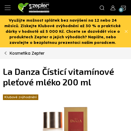
Přejít
N
na
obsah
Využijte možnost splátek bez navýšení na 12 nebo 24
K
měsíců. Získejte Klubové zvýhodnění až 30 % a praktické
dárky v hodnotě až 5 000 Kč. Chcete se dozvědět více o
produktech Zepter a jejich výhodách? Napište, nebo
zavolejte o bezplatnou prezentaci naším poradcem.
Kosmetika Zepter
La Danza Čísticí vitamínové
pleťové mléko 200 ml
Klubové zvýhodnění