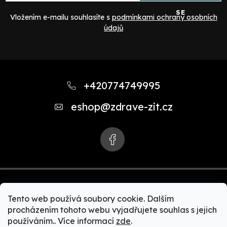
SE
Vložením e-mailu souhlasíte s
podmínkami ochrany osobních
údajů
Z
á
+420774749995
p
eshop
@
zdrave-zit.cz
a
t
í
Tento web používá soubory cookie. Dalším
procházením tohoto webu vyjadřujete souhlas s jejich
používáním.. Více informací
zde
.
Copyright 2026
Zdravě-žít.cz | Akční nabídky Zepter