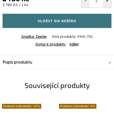
Měrná
2 780 Kč / 1 ks
cena:
VLOŽIT DO KOŠÍKU
Značka:
Zepter
Kód produktu:
PNK-701
Dotaz k produktu
Sdílet
Popis produktu
Související produkty
-19 %
-3 %