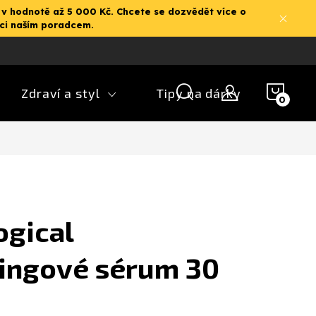
 v hodnotě až 5 000 Kč. Chcete se dozvědět více o
aci naším poradcem.
NÁK
Zdraví a styl
Tipy na dárky
KOŠ
ogical
tingové sérum 30