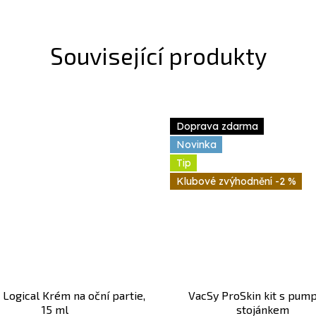
Související produkty
Doprava zdarma
Novinka
Tip
-2 %
 Logical Krém na oční partie,
VacSy ProSkin kit s pum
15 ml
stojánkem