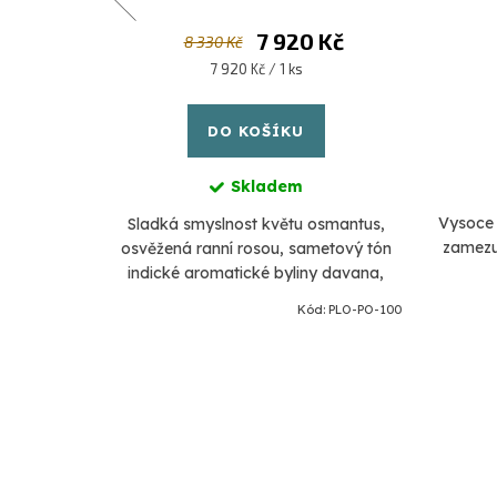
7 920 Kč
8 330 Kč
Měrná
7 920 Kč / 1 ks
cena:
DO KOŠÍKU
Skladem
Vysoce 
Sladká smyslnost květu osmantus,
zamezuj
osvěžená ranní rosou, sametový tón
indické aromatické byliny davana,
omamná sladkost jasmínu smíchaná s
ód:
PNK-420
Kód:
PLO-PO-100
růžemi a umocněná tóny myrhy.