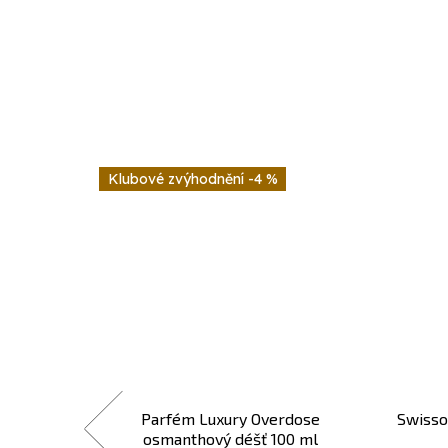
-4 %
 ruce 300
Parfém Luxury Overdose
Swisso
osmanthový déšť 100 ml