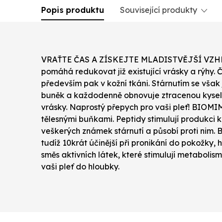
Popis produktu
Související produkty
VRAŤTE ČAS A ZÍSKEJTE MLADISTVĚJŠÍ VZHLED!
pomáhá redukovat již existující vrásky a rýh
především pak v kožní tkáni. Stárnutím se však
buněk a každodenně obnovuje ztracenou kysel
vrásky. Naprostý přepych pro vaši pleť! BIOM
tělesnými buňkami. Peptidy stimulují produkci k
veškerých známek stárnutí a působí proti nim.
tudíž 10krát účinější při pronikání do pokožky, 
směs aktivních látek, které stimulují metabolis
vaši pleť do hloubky.