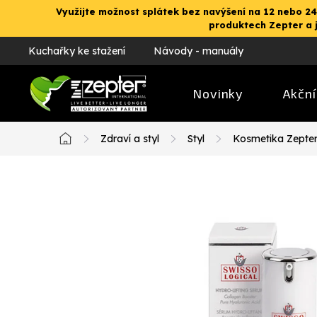
Přejít
Využijte možnost splátek bez navýšení na 12 nebo 24
na
produktech Zepter a 
obsah
Kuchařky ke stažení
Návody - manuály
Novinky
Akční
Zdraví a styl
Styl
Kosmetika Zepte
Domů