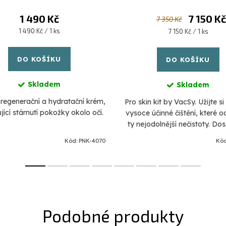
1 490 Kč
7 150 Kč
7 350 Kč
Měrná
1 490 Kč / 1 ks
Měrná
7 150 Kč / 1 ks
cena:
cena:
DO KOŠÍKU
DO KOŠÍKU
Skladem
Skladem
regenerační a hydratační krém,
Pro skin kit by VacSy. Užijte si
ící stárnutí pokožky okolo očí.
vysoce účinné čištění, které od
ty nejodolnější nečistoty. Do
jasnější a hladší pleti. Revita
Kód:
PNK-4070
Kó
pokožku a zmírněte...