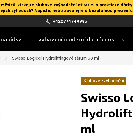
 měsíců. Získejte Klubové zvýhodnění až 30 % a praktické dárky
jejich výhodách? Napište, nebo zavolejte o bezplatnou prezent
+420774749995
 nabídky
Vybavení moderní domácnosti
r
Swisso Logical Hydroliftingové sérum 30 ml
Klubové zvýhodnění
Swisso L
Hydrolif
ml