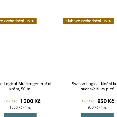
-19 %
-19 %
o Logical Multiregenerační
Swisso Logical Noční k
krém, 50 ml
suchá/citlivá pleť
1 300 Kč
950 Kč
1 620 Kč
1 180 Kč
Měrná
Měrná
1 300 Kč / 1 ks
950 Kč / 1 ks
cena:
cena: