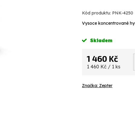
Kód produktu:
PNK-4250
Vysoce koncentrované hyd
Skladem
1 460 Kč
Měrná
1 460 Kč / 1 ks
cena:
Značka:
Zepter