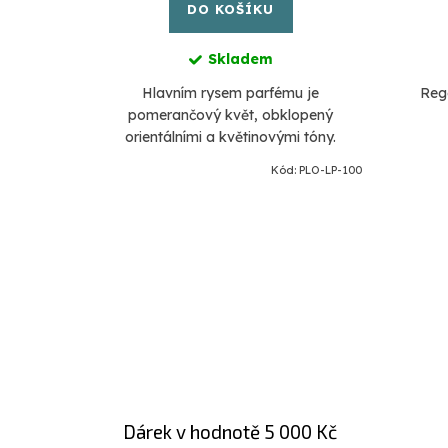
DO KOŠÍKU
Skladem
ntaru se
Hlavním rysem parfému je
Rege
hatstvím
pomerančový květ, obklopený
orientálními a květinovými tóny.
PLO-EG-100
Kód:
PLO-LP-100
Dárek v hodnotě 5 000 Kč