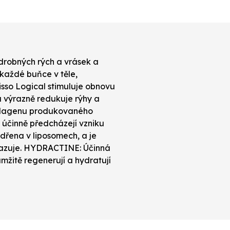
robných rých a vrásek a
každé buňce v těle,
isso Logical stimuluje obnovu
 výrazně redukuje rýhy a
 kolagenu produkovaného
ž účinně předcházejí vzniku
dřena v liposomech, a je
 omlazuje. HYDRACTINE: Účinná
mžitě regenerují a hydratují