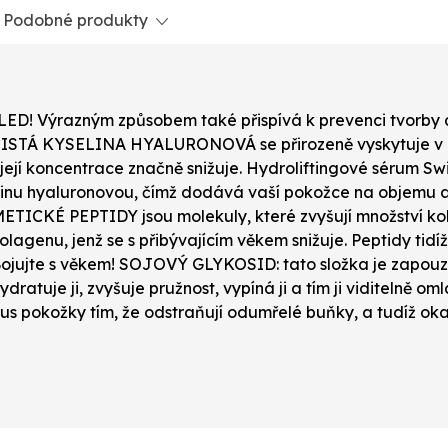
Podobné produkty
 Výrazným způsobem také přispívá k prevenci tvorby d
y. ČISTÁ KYSELINA HYALURONOVÁ se přirozeně vyskytuje v 
 její koncentrace značně snižuje. Hydroliftingové sérum Sw
inu hyaluronovou, čímž dodává vaší pokožce na objemu a
IMETICKÉ PEPTIDY jsou molekuly, které zvyšují množství
olagenu, jenž se s přibývajícím věkem snižuje. Peptidy tidí
 Bojujte s věkem! SOJOVÝ GLYKOSID: tato složka je zapouz
hydratuje ji, zvyšuje pružnost, vypíná ji a tím ji viditelně
mus pokožky tím, že odstraňují odumřelé buňky, a tudíž oka