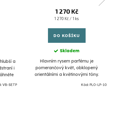
1 270 Kč
Měrná
1 270 Kč / 1 ks
cena:
DO KOŠÍKU
Skladem
Hlavním rysem parfému je
Spolehl
 hlubší a
pomerančový květ, obklopený
straní i
orientálními a květinovými tóny.
sáhněte
lizujte
d:
VB-SETP
Kód:
PLO-LP-10