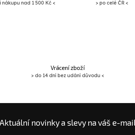
ři nákupu nad 1 500 Kč <
> po celé ČR <
Vrácení zboží
> do 14 dní bez udání důvodu <
Aktuální novinky a slevy na váš e-mai