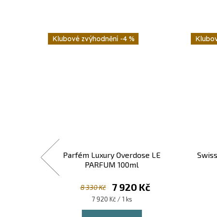
-4 %
xtatická
Parfém Luxury Overdose LE
Swiss
PARFUM 100ml
Kč
7 920 Kč
8 330 Kč
Měrná
7 920 Kč / 1 ks
cena: