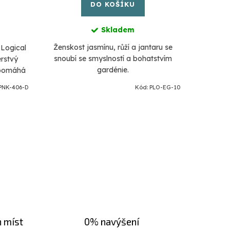
DO KOŠÍKU
Skladem
Ženskost jasmínu, růží a jantaru se
Inten
 Logical
snoubí se smyslností a bohatstvím
podporu
erstvý
gardénie.
zanecháv
 pomáhá
atímco
PNK-406-D
Kód:
PLO-EG-10
tační...
h míst
0% navýšení