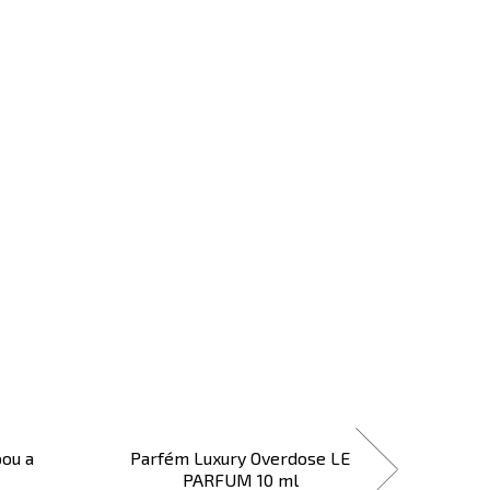
pou a
Parfém Luxury Overdose LE
Swisso
PARFUM 10 ml