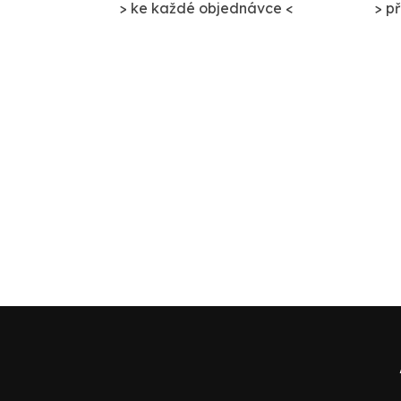
> ke každé objednávce <
> p