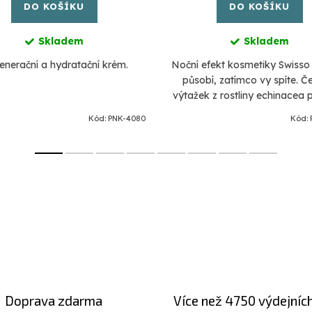
DO KOŠÍKU
DO KOŠÍKU
Skladem
Skladem
nerační a hydratační krém.
Noční efekt kosmetiky Swisso
působí, zatímco vy spíte. Č
výtažek z rostliny echinacea
stimulovat činnost buněk, z
Kód:
PNK-4080
Kód:
jojoba a skvalen zvyšují hydra
Doprava zdarma
Více než 4750 výdejníc