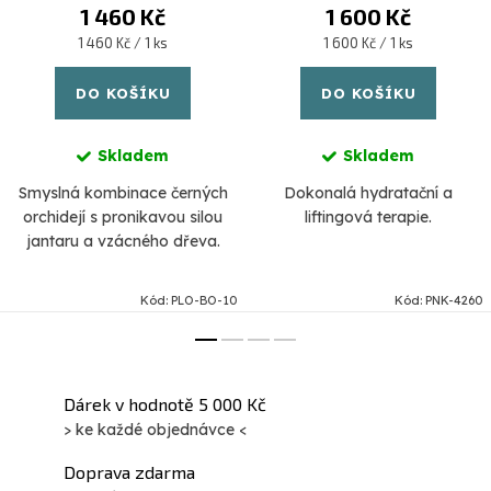
1 460 Kč
1 600 Kč
Měrná
Měrná
1 460 Kč / 1 ks
1 600 Kč / 1 ks
cena:
cena:
DO KOŠÍKU
DO KOŠÍKU
Skladem
Skladem
Smyslná kombinace černých
Dokonalá hydratační a
orchidejí s pronikavou silou
liftingová terapie.
jantaru a vzácného dřeva.
Kód:
PLO-BO-10
Kód:
PNK-4260
Dárek v hodnotě 5 000 Kč
> ke každé objednávce <
Doprava zdarma