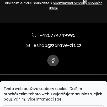
SE
Vložením e-mailu souhlasíte s
podmínkami ochrany osobních
údajů
Z
á
+420774749995
p
eshop
@
zdrave-zit.cz
a
t
í
Tento web používá soubory cookie. Dalším
procházením tohoto webu vyjadřujete souhlas s jejich
používáním.. Více informací
zde
.
Copyright 2026
Zdravě-žít.cz | Akční nabídky Zepter
produktů. Zdravé vaření, čističky vody, čističky vzduchu,