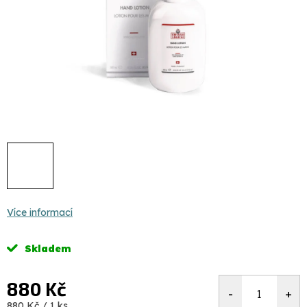
Více informací
Skladem
880 Kč
Měrná
880 Kč / 1 ks