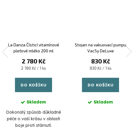
La Danza Čísticí vitamínové
Stojan na vakuovací pumpu
pleťové mléko 200 ml
VacSy DeLuxe
2 780 Kč
830 Kč
Měrná
Měrná
2 780 Kč / 1 ks
830 Kč / 1 ks
cena:
cena:
DO KOŠÍKU
DO KOŠÍKU
Skladem
Skladem
Dokonalý způsob důkladné
péče o vaší krásu v oblasti
boje proti stárnutí.