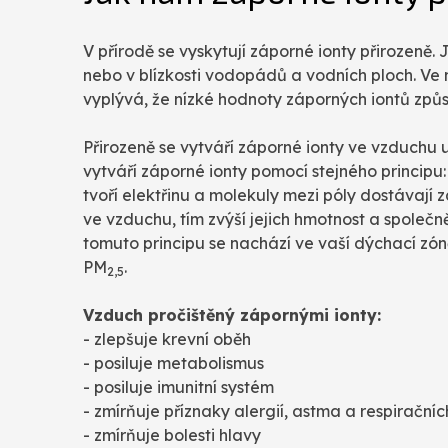
V přírodě se vyskytují záporné ionty přirozeně
nebo v blízkosti vodopádů a vodních ploch. Ve 
vyplývá, že nízké hodnoty záporných iontů způso
Přirozeně se vytváří záporné ionty ve vzduchu 
vytváří záporné ionty pomocí stejného princip
tvoří elektřinu a molekuly mezi póly dostávají 
ve vzduchu, tím zvýší jejich hmotnost a společn
tomuto principu se nachází ve vaší dýchací zón
PM
.
2,5
Vzduch pročištěný zápornými ionty:
- zlepšuje krevní oběh
- posiluje metabolismus
- posiluje imunitní systém
- zmírňuje příznaky alergií, astma a respiračn
- zmírňuje bolesti hlavy