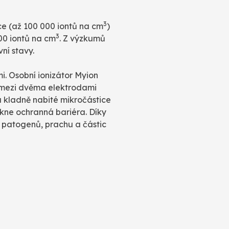
3
ce (až 100 000 iontů na cm
)
3
00 iontů na cm
. Z výzkumů
ní stavy.
i. Osobní ionizátor Myion
j mezi dvěma elektrodami
na kladně nabité mikročástice
ikne ochranná bariéra. Díky
h patogenů, prachu a částic