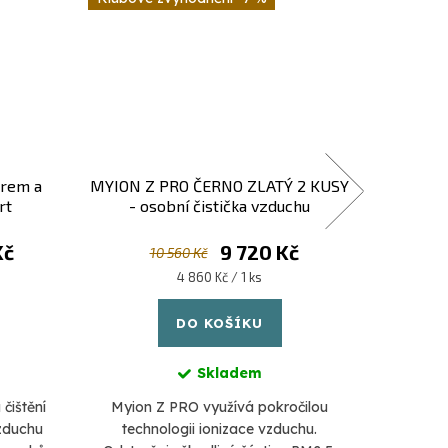
orem a
MYION Z PRO ČERNO ZLATÝ 2 KUSY
ElimOd
rt
- osobní čistička vzduchu
Kč
9 720 Kč
10 560 Kč
Měrná
4 860 Kč / 1 ks
cena:
DO KOŠÍKU
Skladem
čištění
Myion Z PRO využívá pokročilou
vzduchu
technologii ionizace vzduchu.