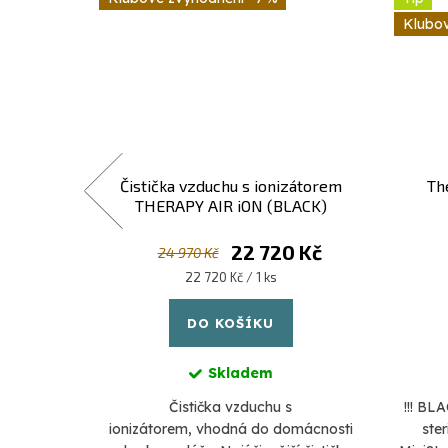
ATÝ -
Čistička vzduchu s ionizátorem
Th
chu
THERAPY AIR iON (BLACK)
Kč
22 720 Kč
24 970 Kč
Měrná
22 720 Kč / 1 ks
cena:
DO KOŠÍKU
Skladem
ročilou
Čistička vzduchu s
!!! BL
uchu.
ionizátorem, vhodná do domácnosti
ste