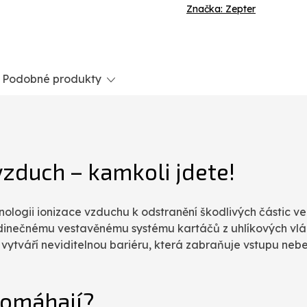
Značka:
Zepter
Podobné produkty
vzduch – kamkoli jdete!
nologii ionizace vzduchu k odstranění škodlivých částic v
 jedinečnému vestavěnému systému kartáčů z uhlíkových v
ž vytváří neviditelnou bariéru, která zabraňuje vstupu ne
pomáhají?