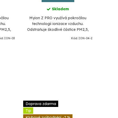
Skladem
čilou
Myion Z PRO využívá pokročilou
Myion
chu.
technologii ionizace vzduchu.
tech
 PM2,5,
Odstraňuje škodlivé částice PM2,5,
Odstraň
dukuje 20
alergeny, viry a bakterie. Produkuje 20
alergeny,
ód:
ION-03
Kód:
ION-04-2
ých
milionů zdraví prospěšných
mil
záporných...
Doprava zdarma
Tip
-7 %