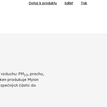
Dotaz k produktu
Sdílet
Tisk
e vzduchu: PM
, prachu,
2,5
láken produkuje Myion
bezpečných částic do