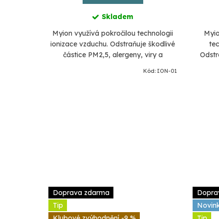
Skladem
Myion využívá pokročilou technologii
Myio
ionizace vzduchu. Odstraňuje škodlivé
te
částice PM2,5, alergeny, viry a
Odstr
bakterie. Produkuje 18 milionů zdraví
alergen
PWC-570-49
Kód:
ION-01
prospěšných záporných iontů...
m
Doprava zdarma
Dopra
Tip
Novin
-9 %
Tip