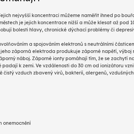
. Jejich nejvyšší koncentraci můžeme naměřit ihned po bouř
městech je jejich koncentrace nižší a může klesat až pod 1
bují bolesti hlavy, chronické dýchací problémy či depresiv
uvolňováním a spojováním elektronů s neutrálními částicem
u: jeho záporná elektroda produkuje záporné napětí, výbo
záporný náboj. Záporné ionty pomáhají tím, že se zachytí 
ě padají k zemi. Ve vzdálenosti do 30 cm od ionizátoru vzn
ě čistý vzduch zbavený virů, bakterií, alergenů, vzdušnýc
ích onemocnění