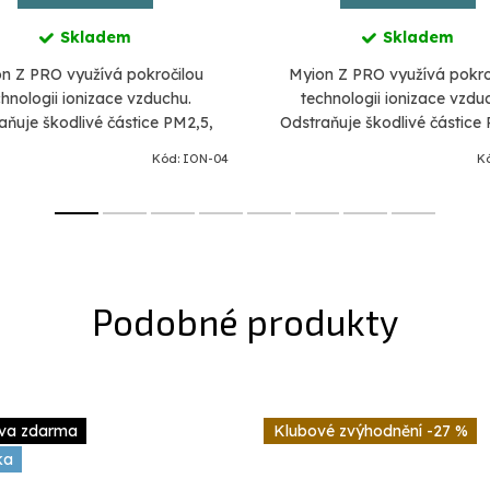
Skladem
Skladem
n Z PRO využívá pokročilou
Myion Z PRO využívá pokro
chnologii ionizace vzduchu.
technologii ionizace vzdu
aňuje škodlivé částice PM2,5,
Odstraňuje škodlivé částice
y, viry a bakterie. Produkuje 20
alergeny, viry a bakterie. Pro
Kód:
ION-04
K
ilionů zdraví prospěšných
milionů zdraví prospěšn
záporných...
záporných...
va zdarma
-27 %
ka