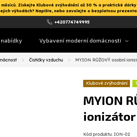
 měsíců. Získejte Klubové zvýhodnění až 30 % a praktické dárky
jejich výhodách? Napište, nebo zavolejte o bezplatnou prezent
+420774749995
 nabídky
Vybavení moderní domácnosti
omácnost
Čističky vzduchu
MYION RŮŽOVÝ osobní ionizát
Klubové zvýhodnění
MYION R
ionizátor
Kód produktu:
ION-02