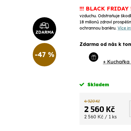
!!! BLACK FRIDAY !
vzduchu. Odstraňuje škodl
18 milionů zdraví prospěš
ochrannou bariéru.
Více i
ZDARMA
Zdarma od nás k tom
-47 %
+ Kuchařka 
Skladem
4 920 Kč
2 560 Kč
Měrná
2 560 Kč / 1 ks
cena: