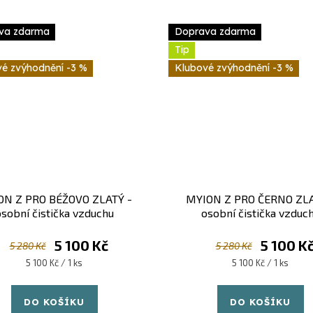
va zdarma
Doprava zdarma
Tip
-3 %
-3 %
ON Z PRO BÉŽOVO ZLATÝ -
MYION Z PRO ČERNO ZLA
sobní čistička vzduchu
osobní čistička vzduc
5 100 Kč
5 100 K
5 280 Kč
5 280 Kč
Měrná
Měrná
5 100 Kč / 1 ks
5 100 Kč / 1 ks
cena:
cena:
DO KOŠÍKU
DO KOŠÍKU