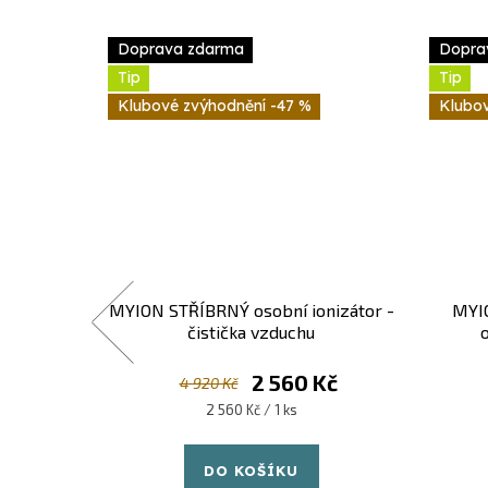
Doprava zdarma
Dopra
Tip
Tip
-47 %
ir Ion
MYION STŘÍBRNÝ osobní ionizátor -
MYI
čistička vzduchu
o
Kč
2 560 Kč
4 920 Kč
Měrná
2 560 Kč / 1 ks
cena:
DO KOŠÍKU