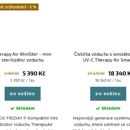
-3 %
erapy Air MiniSter - mini
Čistička vzduchu s ionizát
sterilizátor vzduchu
UV-C Therapy Air Sma
5 390 Kč
18 340 
5 560 Kč
25 470 Kč
Měrná
Měrná
5 390 Kč / 1 ks
18 340 Kč / 1 ks
cena:
cena:
DO KOŠÍKU
DO KOŠÍKU
Skladem
Skladem
ACK FRIDAY !!! Kompaktní mini
Nejnovější generace systému 
rilizátor vzduchu TherapyAir
vzduchu, která odstraní ze 