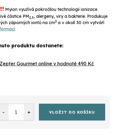
!!
Myion využívá pokročilou technologii ionizace
ivé částice PM
, alergeny, viry a bakterie. Produkuje
2,5
3
ných záporných iontů na cm
a v okolí 30 cm vytváří
nformací
uto produktu dostanete:
Zepter Gourmet online
v hodnotě 490 Kč
VLOŽIT DO KOŠÍKU