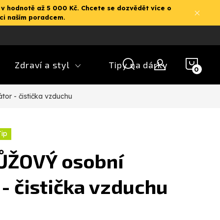
 v hodnotě až 5 000 Kč. Chcete se dozvědět více o
aci naším poradcem.
NÁK
Zdraví a styl
Tipy na dárky
KOŠ
or - čistička vzduchu
Tip
ŮŽOVÝ osobní
 - čistička vzduchu