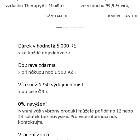
vzduchu TherapyAir MiniSter
ze vzduchu 99,9 % virů,
odstraňuje zápach v lednici a
bakterií, prachu a pachů.
Kód:
TAM-01
Kód:
BC-TAS-101
eliminuje až 97,5 % bakterií,
Čistička vzduchu Therapy Air
plísní a pomáhá udržet
Smart kombinuje technologii...
potraviny čerstvé.
Dárek v hodnotě 5 000 Kč
> ke každé objednávce <
Doprava zdarma
> při nákupu nad 1 500 Kč <
Více než 4750 výdejních míst
> po celé ČR <
0% navýšení
Nyní si váš vybraný produkt můžete pořídit na 12 nebo
24 splátek bez navýšení. Pro více informací nás
kontaktujte.
Vrácení zboží