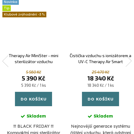
Novinka
Tip
-3 %
Therapy Air MiniSter - mini
Čistička vzduchu s ionizátorem a
sterilizátor vzduchu
UV-C Therapy Air Smart
5 560 Kč
25 470 Kč
5 390 Kč
18 340 Kč
Měrná
Měrná
5 390 Kč / 1 ks
18 340 Kč / 1 ks
cena:
cena:
DO KOŠÍKU
DO KOŠÍKU
Skladem
Skladem
!!! BLACK FRIDAY !!!
Nejnovější generace systému
Kompaktní mini sterilizátor
čištění vzduchu, která odstraní