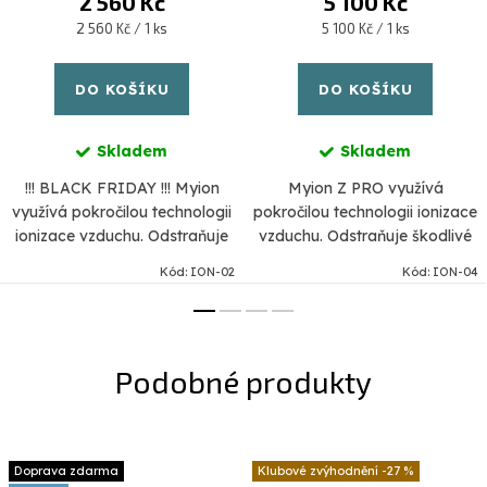
2 560 Kč
5 100 Kč
Měrná
Měrná
2 560 Kč / 1 ks
5 100 Kč / 1 ks
cena:
cena:
DO KOŠÍKU
DO KOŠÍKU
Skladem
Skladem
!!! BLACK FRIDAY !!! Myion
Myion Z PRO využívá
využívá pokročilou technologii
pokročilou technologii ionizace
ionizace vzduchu. Odstraňuje
vzduchu. Odstraňuje škodlivé
škodlivé částice PM2,5,
částice PM2,5, alergeny, viry a
Kód:
ION-02
Kód:
ION-04
alergeny, viry a bakterie.
bakterie. Produkuje 20 milionů
Produkuje 18 milionů zdraví...
zdraví prospěšných
záporných...
Doprava zdarma
-27 %