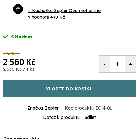
+ Kuchařka Zepter Gourmet online
v hodnotě 490 Kč
Skladem
4 920 Kč
2 560 Kč
Měrná
2 560 Kč / 1 ks
cena:
VLOŽIT DO KOŠÍKU
Značka:
Zepter
Kód produktu:
ION-01
Dotaz k produktu
Sdílet