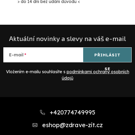
> do 14 dní bez udání důvodu <
Aktuální novinky a slevy na váš e-mail
E-mail
PŘIHLÁSIT
SE
Vložením e-mailu souhlasíte s
podmínkami ochrany osobních
údajů
Z
á
+420774749995
p
eshop
@
zdrave-zit.cz
a