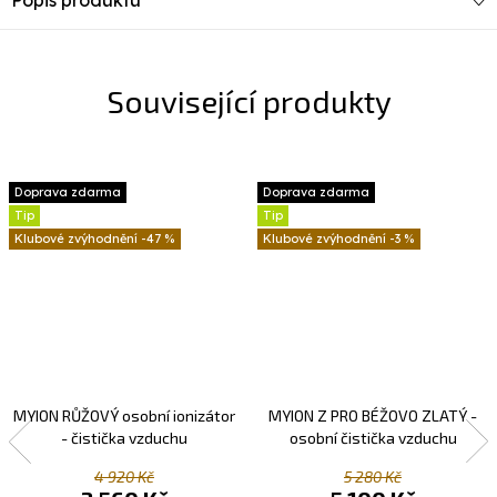
Popis produktu
Související produkty
Doprava zdarma
Doprava zdarma
Tip
Tip
-47 %
-3 %
MYION RŮŽOVÝ osobní ionizátor
MYION Z PRO BÉŽOVO ZLATÝ -
- čistička vzduchu
osobní čistička vzduchu
4 920 Kč
5 280 Kč