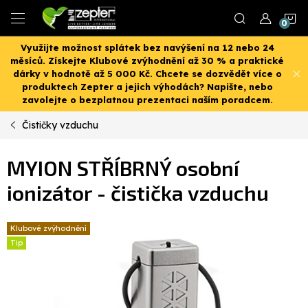
Přejít
N
na
obsah
Využijte možnost splátek bez navýšení na 12 nebo 24
K
měsíců. Získejte Klubové zvýhodnění až 30 % a praktické
dárky v hodnotě až 5 000 Kč. Chcete se dozvědět více o
produktech Zepter a jejich výhodách? Napište, nebo
zavolejte o bezplatnou prezentaci naším poradcem.
Čističky vzduchu
MYION STŘÍBRNÝ osobní
ionizátor - čistička vzduchu
Klubové zvýhodnění
Tip