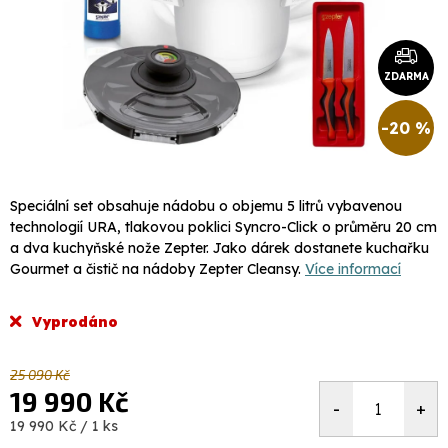
ZDARMA
-20 %
Speciální set obsahuje nádobu o objemu 5 litrů vybavenou
technologií URA, tlakovou poklici Syncro-Click o průměru 20 cm
a dva kuchyňské nože Zepter. Jako dárek dostanete kuchařku
Gourmet a čistič na nádoby Zepter Cleansy.
Více informací
Vyprodáno
25 090 Kč
19 990 Kč
Měrná
19 990 Kč / 1 ks
cena: