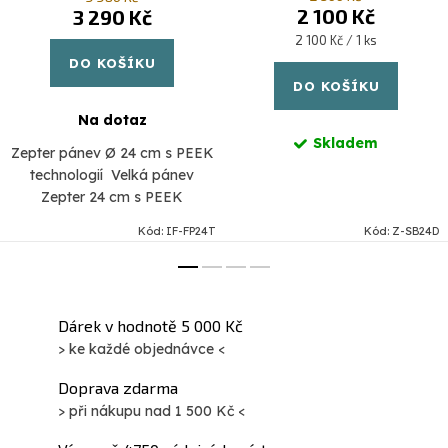
2 100 Kč
3 290 Kč
Měrná
2 100 Kč / 1 ks
cena:
DO KOŠÍKU
DO KOŠÍKU
Na dotaz
Skladem
Zepter pánev Ø 24 cm s PEEK
technologií Velká pánev
Zepter 24 cm s PEEK
technologií a akutermickým
Kód:
IF-FP24T
Kód:
Z-SB24D
dnem – pro rodinné vaření bez
kompromisů S touto velkou
pánví...
Dárek v hodnotě 5 000 Kč
> ke každé objednávce <
Doprava zdarma
> při nákupu nad 1 500 Kč <