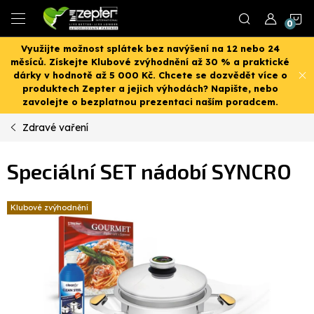
Přejít
N
na
obsah
Využijte možnost splátek bez navýšení na 12 nebo 24
K
měsíců. Získejte Klubové zvýhodnění až 30 % a praktické
dárky v hodnotě až 5 000 Kč. Chcete se dozvědět více o
produktech Zepter a jejich výhodách? Napište, nebo
zavolejte o bezplatnou prezentaci naším poradcem.
Zdravé vaření
Speciální SET nádobí SYNCRO
Klubové zvýhodnění