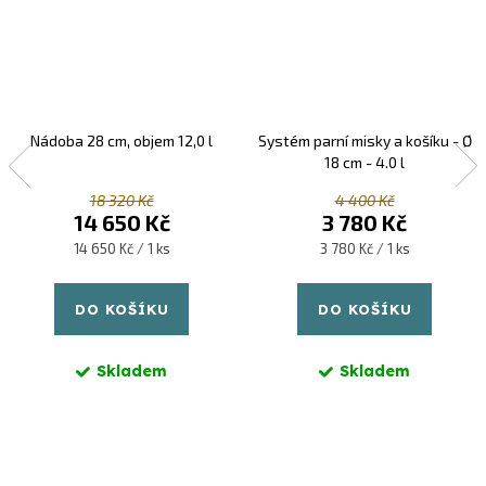
Nádoba 28 cm, objem 12,0 l
Systém parní misky a košíku - Ø
18 cm - 4.0 l
18 320 Kč
4 400 Kč
14 650 Kč
3 780 Kč
Měrná
Měrná
14 650 Kč / 1 ks
3 780 Kč / 1 ks
cena:
cena:
DO KOŠÍKU
DO KOŠÍKU
Skladem
Skladem