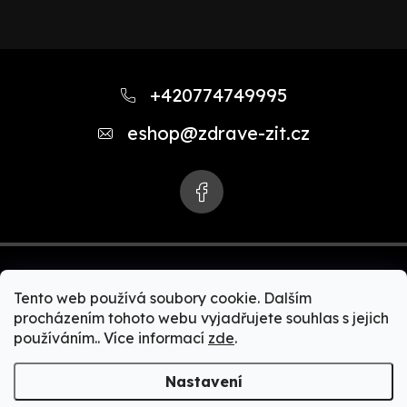
Z
á
+420774749995
p
eshop
@
zdrave-zit.cz
a
t
í
Tento web používá soubory cookie. Dalším
procházením tohoto webu vyjadřujete souhlas s jejich
používáním.. Více informací
zde
.
Copyright 2026
Zdravě-žít.cz | Akční nabídky Zepter
produktů. Zdravé vaření, čističky vody, čističky vzduchu,
Nastavení
zdravé spaní, Bioptron + MedAll, zdravá a čistá domácnost,
Zepter kosmetika, Zepter kolagen.
. Všechna práva