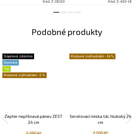
Kód:
Z-28120
Kód:
Z-420-18
Doprava zdarma
-16 %
Novinka
Tip
-2 %
Zepter nepřilnavá pánev ZEST
Servírovací miska tác hluboký 24
24 cm
cm
2 500 Kč
3 380 Kč