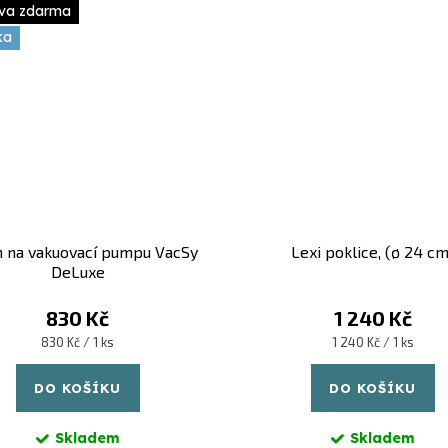
va zdarma
ka
n na vakuovací pumpu VacSy
Lexi poklice, (ø 24 cm
DeLuxe
830 Kč
1 240 Kč
Měrná
Měrná
830 Kč / 1 ks
1 240 Kč / 1 ks
cena:
cena:
DO KOŠÍKU
DO KOŠÍKU
Skladem
Skladem