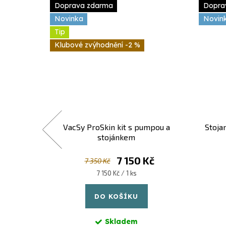
Doprava zdarma
Dopra
Novinka
Novin
Tip
-2 %
nádoba
VacSy ProSkin kit s pumpou a
Stoja
stojánkem
7 150 Kč
7 350 Kč
Měrná
7 150 Kč / 1 ks
cena:
DO KOŠÍKU
Skladem
a Zepter