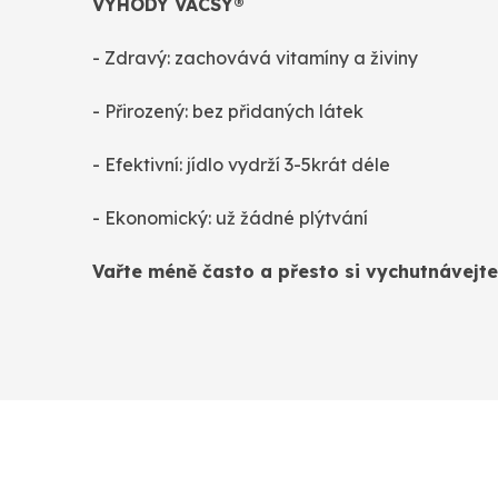
VÝHODY VACSY®
- Zdravý: zachovává vitamíny a živiny
- Přirozený: bez přidaných látek
- Efektivní: jídlo vydrží 3-5krát déle
- Ekonomický: už žádné plýtvání
Vařte méně často a přesto si vychutnávejte 