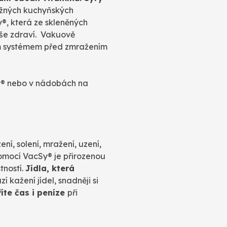
ěžných kuchyňských
, která ze skleněných
aše zdraví. Vakuově
ým systémem před zmražením
Sy® nebo v nádobách na
ní, solení, mražení, uzení,
pomocí VacSy® je přirozenou
tností.
Jídla, která
kažení jídel, snadněji si
říte čas i peníze
při