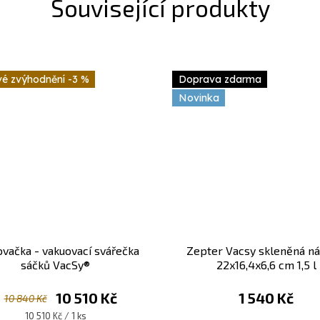
Související produkty
-3 %
Doprava zdarma
Novinka
vačka - vakuovací svářečka
Zepter Vacsy skleněná n
sáčků VacSy®
22x16,4x6,6 cm 1,5 l
10 510 Kč
1 540 Kč
10 840 Kč
Měrná
10 510 Kč / 1 ks