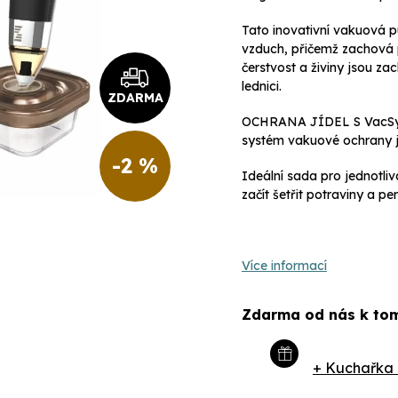
Tato inovativní vakuová 
vzduch, přičemž zachová p
čerstvost a živiny jsou 
lednici.
ZDARMA
OCHRANA JÍDEL S VacSy® je
systém vakuové ochrany jí
-2 %
Ideální sada pro jednotliv
začít šetřit potraviny a pen
Více informací
Zdarma od nás k tom
+ Kuchařka 