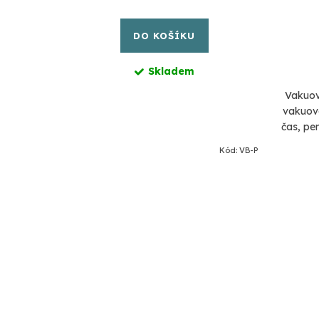
cena:
DO KOŠÍKU
Skladem
Vakuov
vakuova
čas, pen
až 5x 
d:
VS-018-16
Kód:
VB-P