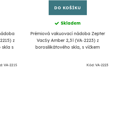
DO KOŠÍKU
Skladem
 nádoba
Prémiová vakuovací nádoba Zepter
Sada 
2215) z
VacSy Amber 2,3 l (VA‑2223) z
velikostí 
 skla s
borosilikátového skla, s víčkem
l / 1,8 l 
t i se
bez BPA a vaku‑ventilem. Lze využívat i
pumpu
mpy...
se staršími modely vakuové pumpy...
d:
VA-2215
Kód:
VA-2223