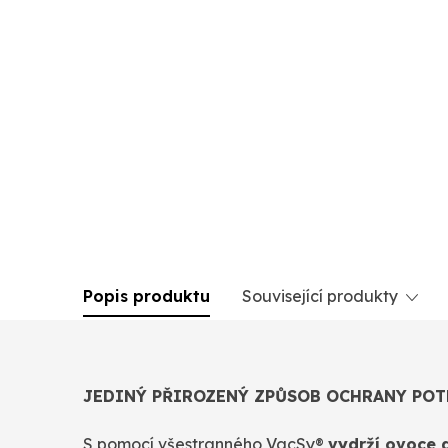
Popis produktu
Související produkty
JEDINÝ PŘIROZENÝ ZPŮSOB OCHRANY PO
S pomocí všestranného VacSy®
vydrží ovoce a