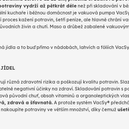
potraviny vydrží až pětkrát déle
než při skladování v b
lní kuchaře i běžnou domácnost je vakuová pumpa VacSy®
proces kažení potravin, šetří peníze, ale hlavně chrání v
původních živin a chutí. Maso a drůbež zabalené vakuov
 jídla a to buď přímo v nádobách, lahvích a fóliích Vac
 JÍDEL
 různá zdravotní rizika a poškozují kvalitu potravin. Slaze
telně negativní účinky na zdraví. Skladování potravin s 
hová původní chuť, obsah vitaminů a organoleptických vlas
vá, zdravá a šťavnatá.
A protože systém VacSy® předchází 
si nakoupíte potraviny ve větším množství, díky čemuž
ušet