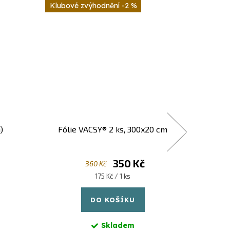
-2 %
Doprav
Novink
)
Fólie VACSY® 2 ks, 300x20 cm
Zepter 
350 Kč
360 Kč
Měrná
175 Kč / 1 ks
cena:
DO KOŠÍKU
Skladem
Prémiov