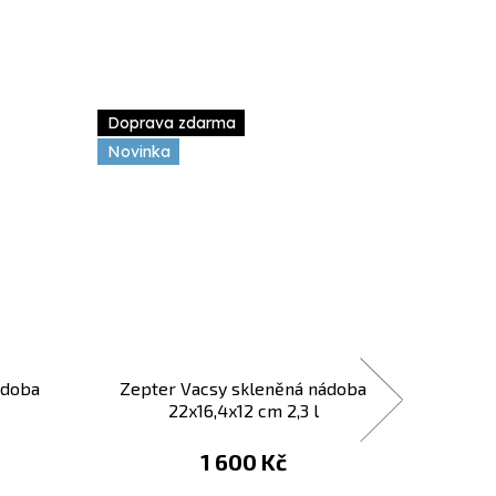
Doprava zdarma
Doprav
Novinka
Novink
Tip
ádoba
Zepter Vacsy skleněná nádoba
Zep
22x16,4x12 cm 2,3 l
1 600 Kč