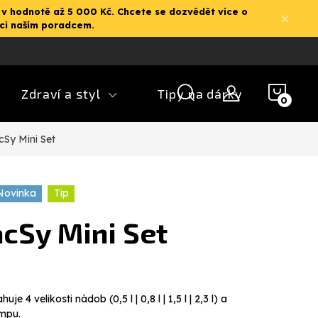
 v hodnotě až 5 000 Kč. Chcete se dozvědět více o
aci naším poradcem.
NÁK
Zdraví a styl
Tipy na dárky
KOŠ
cSy Mini Set
Novinka
Tip
acSy Mini Set
uje 4 velikosti nádob (0,5 l | 0,8 l | 1,5 l | 2,3 l) a
mpu.