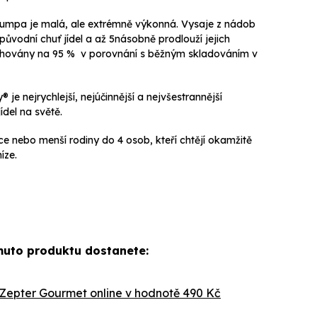
pumpa je malá, ale extrémně výkonná. Vysaje z nádob
ůvodní chuť jídel a až 5násobně prodlouží jejich
zachovány na 95 % v porovnání s běžným skladováním v
 nejrychlejší, nejúčinnější a nejvšestrannější
del na světě.
ce nebo menší rodiny do 4 osob, kteří chtějí okamžitě
íze.
uto produktu dostanete:
Zepter Gourmet online
v hodnotě 490 Kč