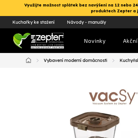
Přejít
Využijte možnost splátek bez navýšení na 12 nebo 24
na
produktech Zepter a 
obsah
Kuchařky ke stažení
Návody - manuály
Novinky
Akční
Vybavení moderní domácnosti
Kuchyňs
Domů