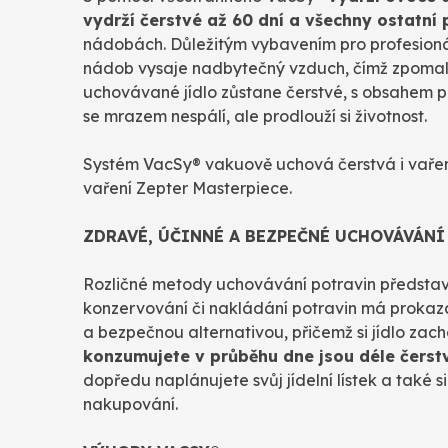
vydrží čerstvé až 60 dní a všechny ostatní 
nádobách. Důležitým vybavením pro profesioná
nádob vysaje nadbytečný vzduch, čímž zpomalí 
uchovávané jídlo zůstane čerstvé, s obsahem 
se mrazem nespálí, ale prodlouží si životnost.
Systém VacSy® vakuově uchová čerstvá i vařená
vaření Zepter Masterpiece.
ZDRAVÉ, ÚČINNÉ A BEZPEČNÉ UCHOVÁVÁNÍ
Rozličné metody uchovávání potravin představují
konzervování či nakládání potravin má prokaza
a bezpečnou alternativou, přičemž si jídlo zac
konzumujete v průběhu dne jsou déle čerst
dopředu naplánujete svůj jídelní lístek a také 
nakupování.