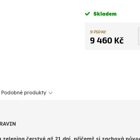
Skladem
9 750 Kč
9 460 Kč
Měrná
cena:
Podobné produkty
TRAVIN
 zelenina čerstvé až 21 dní, přičemž si zachová půvo