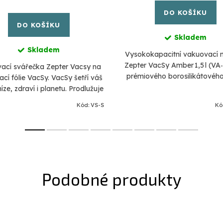
cena:
DO KOŠÍKU
DO KOŠÍKU
Skladem
Skladem
Vysokokapacitní vakuovací
Zepter VacSy Amber 1,5 l (VA‑
ací svářečka Zepter Vacsy na
prémiového borosilikátového
cí fólie VacSy. VacSy šetří váš
víčkem bez BPA. Lze využíva
íze, zdraví i planetu. Prodlužuje
staršími modely vakuové pu
trvanlivost potravin a chrání je
Kód:
VS-S
Kó
před působením...