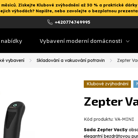
 měsíců. Získejte Klubové zvýhodnění až 30 % a praktické dárky
jejich výhodách? Napište, nebo zavolejte o bezplatnou prezent
+420774749995
 nabídky
Vybavení moderní domácnosti
ké vybavení
Skladování a vakuování potravin
Zepter Va
Klubové zvýhodnění
Zepter V
Kód produktu:
VA-MINI
Sada Zepter VacSy
obsah
elegantní bezdrátovou pu