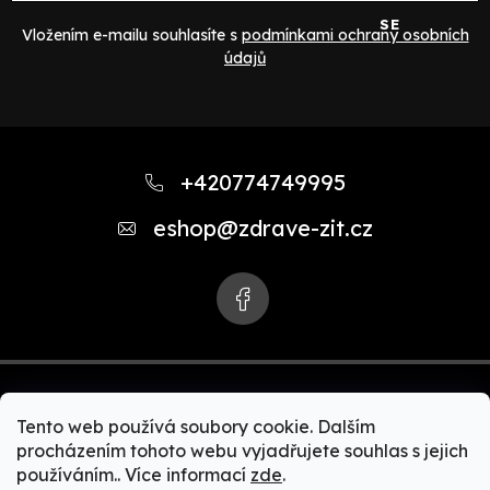
SE
Vložením e-mailu souhlasíte s
podmínkami ochrany osobních
údajů
Z
á
+420774749995
p
eshop
@
zdrave-zit.cz
a
t
í
Tento web používá soubory cookie. Dalším
procházením tohoto webu vyjadřujete souhlas s jejich
používáním.. Více informací
zde
.
Copyright 2026
Zdravě-žít.cz | Akční nabídky Zepter