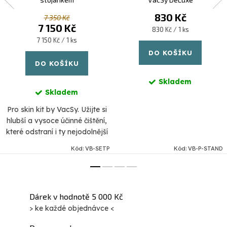
830 Kč
7 350 Kč
7 150 Kč
Měrná
830 Kč / 1 ks
cena:
Měrná
7 150 Kč / 1 ks
cena:
DO KOŠÍKU
DO KOŠÍKU
Skladem
Skladem
Pro skin kit by VacSy. Užijte si
hlubší a vysoce účinné čištění,
které odstraní i ty nejodolnější
nečistoty. Dosáhněte jasnější a
Kód:
VB-SETP
Kód:
VB-P-STAND
hladší pleti. Revitalizujte
pokožku a zmírněte...
Dárek v hodnotě 5 000 Kč
> ke každé objednávce <