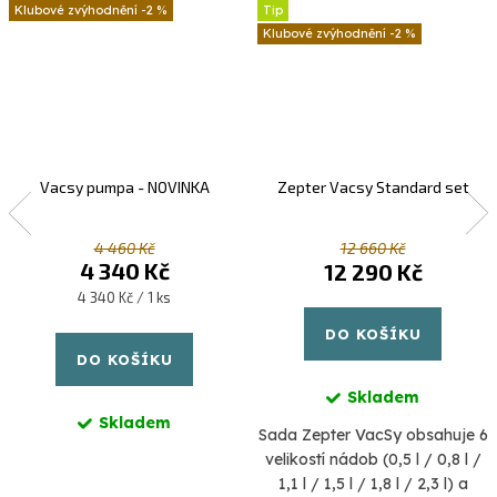
-2 %
Tip
-2 %
Vacsy pumpa - NOVINKA
Zepter Vacsy Standard set
4 460 Kč
12 660 Kč
4 340 Kč
12 290 Kč
Měrná
4 340 Kč / 1 ks
cena:
DO KOŠÍKU
DO KOŠÍKU
Skladem
Skladem
Sada Zepter VacSy obsahuje 6
velikostí nádob (0,5 l / 0,8 l /
1,1 l / 1,5 l / 1,8 l / 2,3 l) a