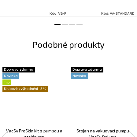
elegantní bezdrátovou pumpu.
Tato inovativní vakuová
Kód:
VB-P
Kód:
VA-STANDARD
pumpa je malá, ale...
Doprava zdarma
Doprava zdarma
Novinka
Novinka
Tip
-2 %
VacSy ProSkin kit s pumpou a
Stojan na vakuovací pumpu
stojánkem
VacSy DeLuxe