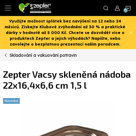
Přejít
N
na
obsah
Využijte možnost splátek bez navýšení na 12 nebo 24
K
měsíců. Získejte Klubové zvýhodnění až 30 % a praktické
dárky v hodnotě až 5 000 Kč. Chcete se dozvědět více o
produktech Zepter a jejich výhodách? Napište, nebo
zavolejte o bezplatnou prezentaci naším poradcem.
Skladování a vakuování potravin
Zepter Vacsy skleněná nádoba
22x16,4x6,6 cm 1,5 l
Novinka